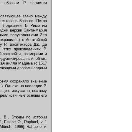
м образом Р. является
 связующее звено между
тектора собора св. Петра
 с Лоджиями. В Риме им
Киджи церкви Санта-Мария
ными полуколоннами 2-го
охранился) с богатейшей
у Р. архитектора Дж. да
 этих произведениях Р.
й застройки, размерами и
идуализированный облик.
кая вилла Мадама (с 1517
ружающими дворами-садами
ремя сохраняло значение
.). Однако на наследие Р.
ющего искусства; поэтому
 реалистичные основы его
М. В., Этюды по истории
 Fischel О., Raphael, v. 1
[M
ü
nch., 1966]; Raffaello, v.