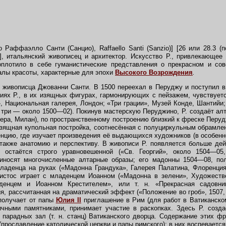
о Раффаэлло Санти (Санцио), Raffaello Santi (Sanzio)] [26 или 28.3 (п
], итальянский живописец и архитектор. Искусство Р., привлекающее
плотило в себе гуманистические представления о прекрасном и со
лы красоты, характерные для эпохи
Высокого Возрождения
.
е живописца Джованни Санти. В 1500 переехал в Перуджу и поступил 
иях Р., в их изящных фигурах, гармонирующих с пейзажем, чувствует
, Национальная галерея, Лондон; «Три грации», Музей Конде, Шантийи
 три — около 1500—02). Покинув мастерскую Перуджино, Р. создаёт ал
рера, Милан), по пространственному построению близкий к фреске Перу
зящная купольная постройка, соотнесённая с полуциркульным обрамле
енцию, где изучает произведения её выдающихся художников (в особен
 также анатомию и перспективу. В живописи Р. появляется больше де
 остаётся строго уравновешенной («Св. Георгий», около 1504—05
риносят многочисленные алтарные образы; его мадонны 1504—08, по
ладенца на руках («Мадонна Грандука», Галерея Палатина, Флоренция
истос играет с младенцем Иоанном («Мадонна в зелени», Художестве
енцем и Иоанном Крестителем», или т. н. «Прекрасная садовни
я, рассчитанная на драматический эффект («Положение во гроб», 1507, 
олучает от папы
Юлия II
приглашение в Рим (для работ в Ватиканско
ичными памятниками, принимает участие в раскопках. Здесь Р. созда
парадных зал (т. н. станц) Ватиканского дворца. Содержание этих ф
прославление католической церкви и папы римского): в них воспевается