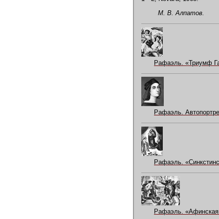
М. В. Алпатов.
Рафаэль. «Триумф Га
Рафаэль. Автопортре
Рафаэль. «Синкстинс
Рафаэль. «Афинская 