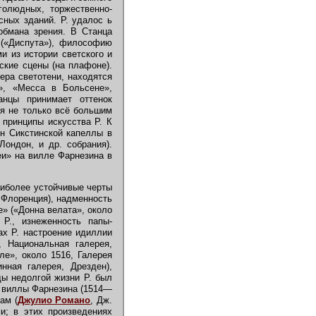
голюдных, торжественно-
сных зданий. Р. удалос ь
обмана зрения. В Станца
 («Диспута»), философию
и из истории светского и
ские сцены (на плафоне).
ера светотени, находятся
», «Месса в Больсене»,
нцы принимает оттенок
ся не только всё большим
 принципы искусства Р. К
н Сикстинской капеллы в
Лондон, и др. собрания).
еи» на вилле Фарнезина в
аиболее устойчивые черты
 Флоренция), надменность
» («Донна велата», около
 Р., изнеженность папы-
ах Р. настроение идиллии
, Национальная галерея,
ле», около 1516, Галерея
нная галерея, Дрезден),
ды недолгой жизни Р. был
» виллы Фарнезина (1514—
ам (
Джулио Романо
, Дж.
и; в этих произведениях