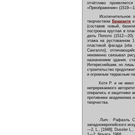
отчётливо проявляетс
«Преображение» (1519—15
Исключительное зна
творчеством
Браманте
(составив новый, бази
построена круглая в пла
дель Пополо (1512—20).
этажа на рустованном 1
пластикой фасада (оба 
Сангалло), отличающий
неизменно связывал рису
назначением здания, ст
Интереснейшим, но лишь 
строительство продолжил
и огромным террасным па
Хотя Р. и не имел с
непререкаемого авторитет
опирались и защитники а
противники академизма н
творчества.
Лит.:
Рафаэль Сан
западноевропейского искус
—2, L., [1948]; Dussler L.,
1—2, Novaга, 1968.