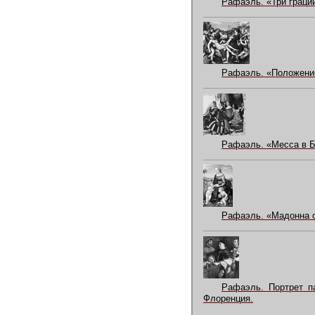
Рафаэль. «Три граци
Рафаэль. «Положение 
Рафаэль. «Месса в Б
Рафаэль. «Мадонна с
Рафаэль. Портрет п
Флоренция.