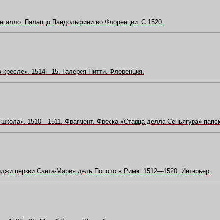
нгалло. Палаццо Пандольфини во Флоренции. С 1520.
 кресле». 1514—15. Галерея Питти. Флоренция.
школа». 1510—1511. Фрагмент. Фреска «Старца делла Сеньягура» папск
джи церкви Санта-Мария дель Пополо в Риме. 1512—1520. Интерьер.