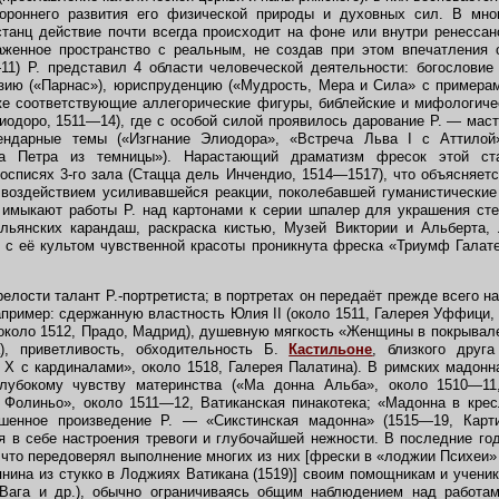
тороннего развития его физической природы и духовных сил. В мно
танц действие почти всегда происходит на фоне или внутри ренессан
аженное пространство с реальным, не создав при этом впечатления 
11) Р. представил 4 области человеческой деятельности: богословие
зию («Парнас»), юриспруденцию («Мудрость, Мера и Сила» с примерам
кже соответствующие аллегорические фигуры, библейские и мифологиче
лиодоро, 1511—14), где с особой силой проявилось дарование Р. — маст
гендарные темы («Изгнание Элиодора», «Встреча Льва I с Аттилой
ла Петра из темницы»). Нарастающий драматизм фресок этой ста
росписях 3-го зала (Стацца дель Инчендио, 1514—1517), что объясняет
 воздействием усиливавшейся реакции, поколебавшей гуманистические
 имыкают работы Р. над картонами к серии шпалер для украшения сте
льянских карандаш, раскраска кистью, Музей Виктории и Альберта, 
 с её культом чувственной красоты проникнута фреска «Триумф Галат
елости талант Р.-портретиста; в портретах он передаёт прежде всего н
апример: сдержанную властность Юлия II (около 1511, Галерея Уффици,
(около 1512, Прадо, Мадрид), душевную мягкость «Женщины в покрывале
), приветливость, обходительность Б.
Кастильоне
, близкого друга
Х с кардиналами», около 1518, Галерея Палатина). В римских мадонн
лубокому чувству материнства («Ма донна Альба», около 1510—11
Фолиньо», около 1511—12, Ватиканская пинакотека; «Мадонна в крес
шенное произведение Р. — «Сикстинская мадонна» (1515—19, Карти
 в себе настроения тревоги и глубочайшей нежности. В последние го
, что передоверял выполнение многих из них [фрески в «лоджии Психеи
пнина из стукко в Лоджиях Ватикана (1519)] своим помощникам и ученик
Вага и др.), обычно ограничиваясь общим наблюдением над работам