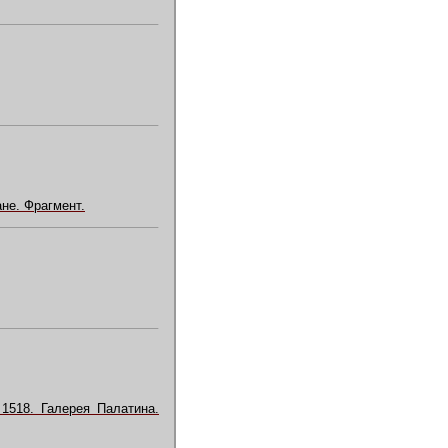
не. Фрагмент.
518. Галерея Палатина.