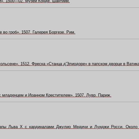
и». 1500—02. Музей Конде. Шантийи.
во гроб». 1507. Галерея Боргезе. Рим.
ольсене». 1512. Фреска «Станца д'Элиодоре» в папском дворце в Ватика
 младенцем и Иоанном Крестителем». 1507. Лувр. Париж.
апы Льва Х с кардиналами Джулио Медичи и Луиджи Росси. Около 1