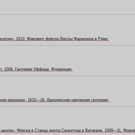
латеи». 1513. Фрагмент фрески Виллы Фарнезина в Риме.
т. 1506. Галлерея Уффици. Флоренция.
кая мадонна». 1515—19. Дрезденская картинная галлерея.
школа». Фреска в Станца делла Сеньятура в Ватикане. 1509—11. Фрагм