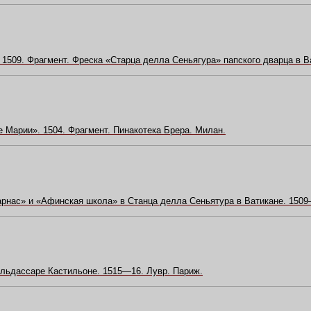
1509. Фрагмент. Фреска «Старца делла Сеньягура» папского дварца в В
 Марии». 1504. Фрагмент. Пинакотека Брера. Милан.
рнас» и «Афинская школа» в Станца делла Сеньятура в Ватикане. 1509
льдассаре Кастильоне. 1515—16. Лувр. Париж.