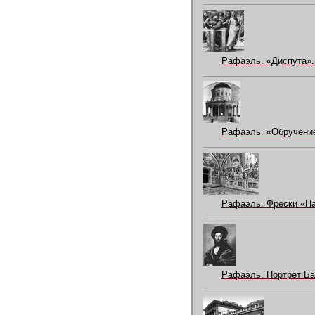
Рафаэль. «Диспута». 
Рафаэль. «Обручение
Рафаэль. Фрески «Па
Рафаэль. Портрет Ба