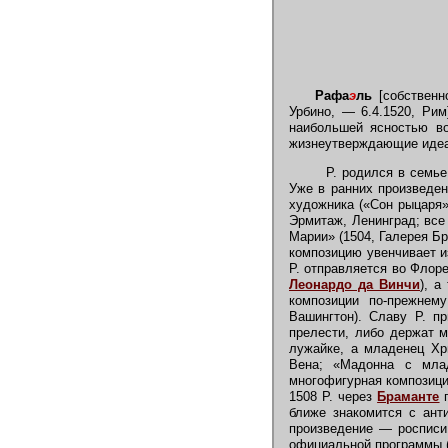
Рафа
э
ль
[собственн
Урбино, — 6.4.1520, Рим
наибольшей ясностью во
жизнеутверждающие идеа
Р. родился в семь
Уже в ранних произведен
художника («Сон рыцаря»
Эрмитаж, Ленинград; все
Марии» (1504, Галерея Б
композицию увенчивает и
Р. отправляется во Флор
Леонардо да Винчи
), а
композиции по-прежнему
Вашингтон). Славу Р. п
прелести, либо держат м
лужайке, а младенец Хр
Вена; «Мадонна с млад
многофигурная композици
1508 Р. через
Браманте
п
ближе знакомится с ант
произведение — росписи 
официальной программы (