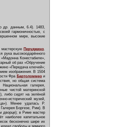
о др. данным, 6.4). 1483,
 своей гармоничностью, с
вершенном мире, высокие
в мастерскую
Перуджино
.
ся рука высокоодарённого
; «Мадонна Конестабиле»,
тарный об раз «Обручение
джино «Передача ключей»;
нием изображения. В 1504
ности Фра
Бартоломмео
и
йствия, но общая система
, Национальная галерея,
лные чистой материнской
), либо сидят на зелёной
нно-исторический музей,
ца»). Менее удалась Р.
Галерея Боргезе, Рим). В
м дворце); в Риме мастер
ёт наиболее капитальное
ресок бесконечно шире их
 идеал свободы и земного