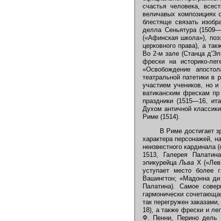
счастья человека, всес
величавых композициях с
блестяще связать изобр
делла Сеньятура (1509—
(«Афинская школа»), поэ
церковного права), а та
Во 2-м зале (Станца д'Э
фрески на историко-ле
«Освобождение апосто
театральной патетики в 
участием учеников, но и
ватиканским фрескам пр
праздники (1515—16, ита
Духом античной классики
Риме (1514).
В Риме достигает зр
характера персонажей, н
неизвестного кардинала 
1513, Галерея Палатина
эпикурейца
Льва
Х («Лев 
уступает место более г
Вашингтон; «Мадонна ди 
Палатина). Самое совер
гармонически сочетающая
так перегружен заказами
18), а также фрески и ле
Ф. Пенни, Перино дель 