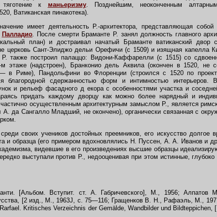
я тяготение к
маньеризму
. Позднейшим, неоконченным алтарны
20, Ватиканская пинакотека).
чение имеет деятельность Р.-архитектора, представляющая собой
и
Палладио
.
После смерти Браманте Р. занял должность главного архи
ликальный план) и достраивал начатый Браманте ватиканский двор
не церковь Сант-Элиджо дельи Орефичи (с 1509) и изящная капелла 
 Р. также построил палаццо: Видони-Каффарелли (с 1515) со сдвоен
-м этаже (надстроен), Бранконио дель Аквила (окончен в 1520, не с
— в Риме), Пандольфини во Флоренции (строился с 1520 по проект
ся благородной сдержанностью форм и интимностью интерьеров. В
нок и рельеф фасадного д екора с особенностями участка и соседне
араясь придать каждому дворцу как можно более нарядный и индив
частично осуществленным архитектурным замыслом Р., является римс
 А. да Сангалло Младший, не окончено), органически связанная с ок
рком.
реди своих учеников достойных преемников, его искусство долгое в
а и образца (его примером вдохновлялись Н. Пуссен, А. А. Иванов и др
кадемизма, видевшие в его произведениях высшие образцы идеализиру
ередко выступали против Р., недооценивая при этом истинные, глубоко
ти. [Альбом. Вступит. ст. А. Габричевского], М., 1956; Алпатов 
ства, [2 изд., М., 1963J, с. 75—116; Гращенков В. Н., Рафаэль, М., 1971;
 Rarfael. Kritisches Verzeichnis der Gem
ä
lde, Wandbilder und Bildteppichen, 