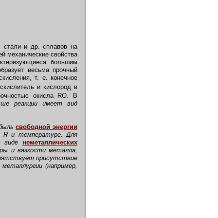
 стали и др. сплавов на
ей механические свойства
актеризующиеся большим
образует весьма прочный
исления, т. е. конечное
аскислитель и кислород в
прочностью окисла RO. В
ыше реакции имеет вид
убыль
свободной энергии
ии R и температуре. Для
 в виде
неметаллических
ры и вязкости металла,
приятствует присутствие
 металлургии (например,