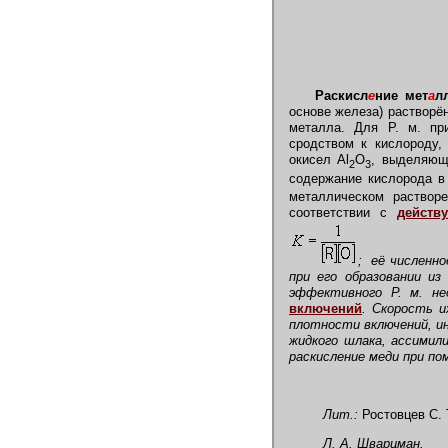
Раскисл
е
ние мет
а
л
основе железа) растворё
металла. Для Р. м. п
сродством к кислороду,
окисел Al
O
, выделяющ
2
3
содержание кислорода в
металлическом растворе
соответствии с
действ
;
её численное
при его образовании из
эффективного Р. м. н
включений
.
Скорость их
плотности включений, и
жидкого шлака, ассимил
раскисление меди при п
Лит.:
Ростовцев С. 
Л. А. Шварцман.