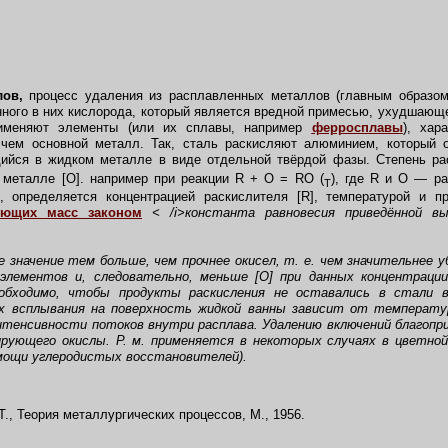
лов,
процесс удаления из расплавленных металлов (главным образом
нного в них кислорода, который является вредной примесью, ухудшающ
рименяют элементы (или их сплавы, например
ферросплавы
), хар
 чем основной металл. Так, сталь раскисляют алюминием, который 
ийся в жидком металле в виде отдельной твёрдой фазы. Степень раск
 металле [О]. например при реакции R + О = RO (
), где R и О — р
T
, определяется концентрацией раскислителя [R], температурой и 
ующих масс законом
< /i>константа равновесия приведённой в
 значение тем больше, чем прочнее окисел, т. е. чем значительнее 
 элементов и, следовательно, меньше [О] при данных концентрац
еобходимо, чтобы продукты раскисления не оставались в стали
 всплывания на поверхность жидкой ванны зависит от температу
нтенсивности потоков внутри расплава. Удалению включений благо
ирующего окислы. Р. м. применяется в некоторых случаях в цветной
омощи углеродистых восстановителей).
Т., Теория металлургических процессов, М., 1956.