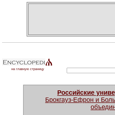
на главную страницу
Российские унив
Брокгауз-Ефрон и Бол
объеди