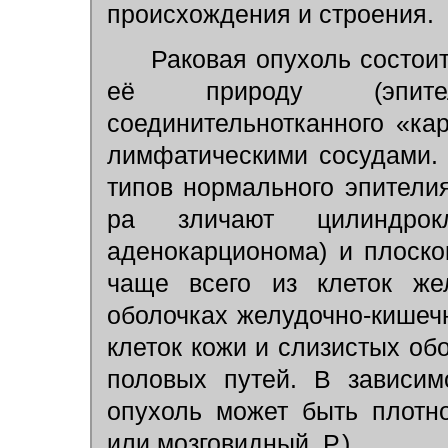
происхождения и строения.
Раковая опухоль состоит
её природу (эпит
соединительнотканного «кар
лимфатическими сосудами. 
типов нормального эпители
ра зличают цилиндрок
аденокарционома) и плоско
чаще всего из клеток же
оболочках желудочно-кишечн
клеток кожи и слизистых об
половых путей. В зависим
опухоль может быть плотно
или мозговидный, Р.).