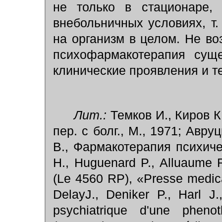
не только в стационаре,
внебольничных условиях, т.
на организм в целом. Не во
психофармакотерапия суще
клинические проявления и т
Лит.:
Темков И., Киров К
пер. с болг., М., 1971; Авру
В., Фармакотерапия психичес
Н., Huguenard P., Alluaume R
(Le 4560 RP), «Presse medica
DelayJ., Deniker P., Harl J.
psychiatrique d'une pheno