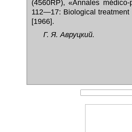
(4560RP), «Annales m
é
dico-
112—17: Biological treatment o
[1966].
Г. Я. Авруцкий.