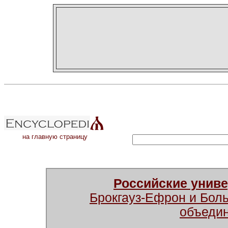
на главную страницу
Российские унив
Брокгауз-Ефрон и Бол
объеди