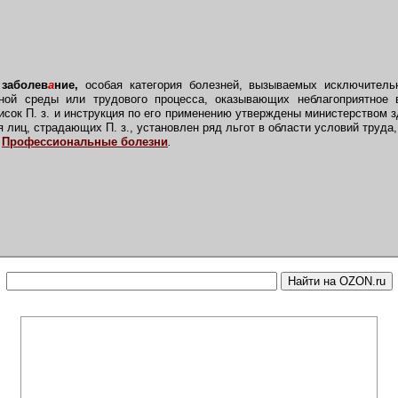
 заболев
а
ние,
особая категория болезней, вызываемых исключитель
ной среды или трудового процесса, оказывающих неблагоприятное 
сок П. з. и инструкция по его применению утверждены министерством
лиц, страдающих П. з., установлен ряд льгот в области условий труда
е
Профессиональные болезни
.