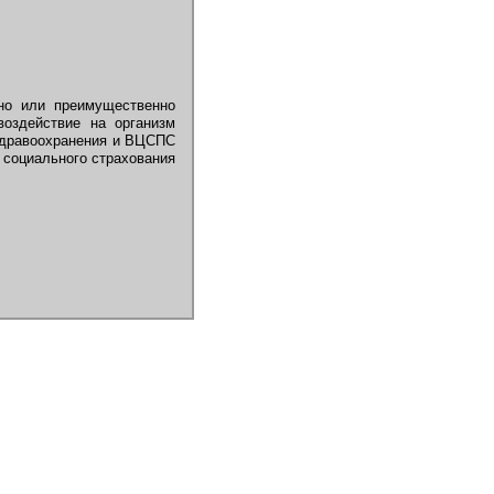
но или преимущественно
воздействие на организм
 здравоохранения и ВЦСПС
, социального страхования