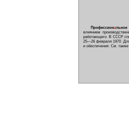
Профессион
а
льное
влиянием производствен
работающего. В СССР спи
25—26 февраля 1970. Для 
и обеспечения. См. такж