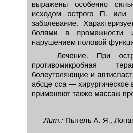
выражены особенно силь
исходом острого П. или р
заболевание. Характеризу
болями в промежности и 
нарушением половой функци
Лечение. При остр
противомикробная тер
болеутоляющие и аптиспаст
абсце сса — хирургическое 
применяют также массаж пр
Лит.:
Пытель А. Я., Лопат