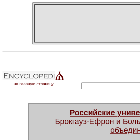
на главную страницу
Российские унив
Брокгауз-Ефрон и Бол
объеди