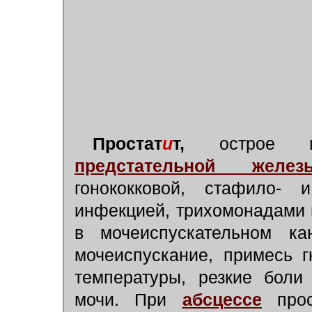
Простат
и
т,
острое ил
предстательной желез
гонококковой, стафило- и
инфекцией, трихомонадами 
в мочеиспускательном ка
мочеиспускание, примесь 
температуры, резкие боли
мочи. При
абсцессе
прос