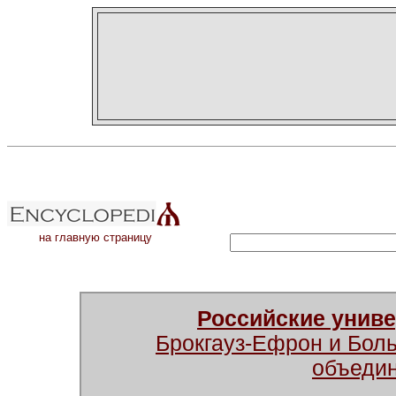
на главную страницу
Российские унив
Брокгауз-Ефрон и Бол
объеди