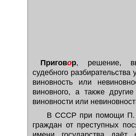
Пригов
о
р
, решение, в
судебного разбирательства 
виновность или невиновно
виновного, а также други
виновности или невиновност
В СССР при помощи П. г
граждан от преступных пося
имени государства даёт о