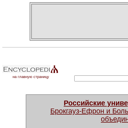
на главную страницу
Российские унив
Брокгауз-Ефрон и Бол
объеди