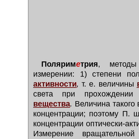
Полярим
е
трия
, методы
измерении: 1) степени по
активности
,
т. е. величины
света при прохождени
вещества
.
Величина такого 
концентрации; поэтому П. 
концентрации оптически-акт
Измерение вращательно