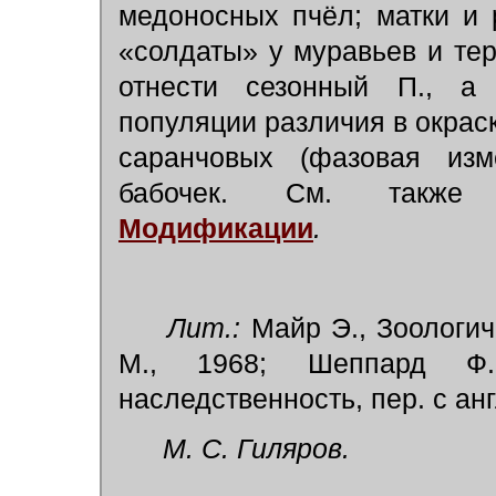
медоносных пчёл; матки и
«солдаты» у муравьев и тер
отнести сезонный П., а
популяции различия в окраск
саранчовых (фазовая изм
бабочек. См. так
Модификации
.
Лит.:
Майр Э., Зоологиче
М., 1968; Шеппард Ф.
наследственность, пер. с англ
М. С. Гиляров.