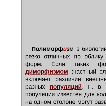
Полиморф
и
зм
в биологии
резко отличных по облику
форм. Если таких фор
диморфизмом
(частный с
включает различие внешн
разных
популяций
.
П. в п
популяции известен для ко
на одном столоне могут раз