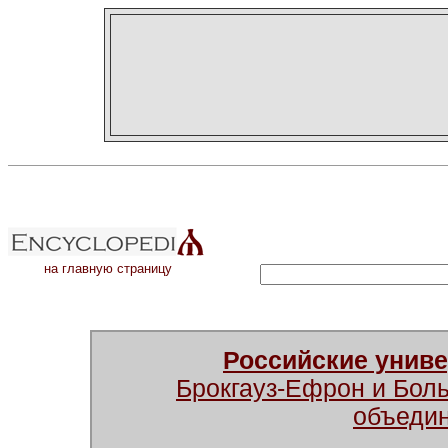
на главную страницу
Российские унив
Брокгауз-Ефрон и Бол
объеди