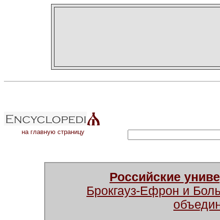
на главную страницу
Российские унив
Брокгауз-Ефрон и Бол
объеди