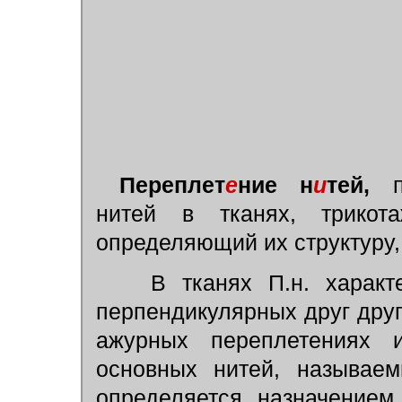
Переплет
е
ние н
и
тей,
по
нитей в тканях, трикота
определяющий их структуру,
В тканях П.н. характе
перпендикулярных друг дру
ажурных переплетениях и
основных нитей, называем
определяется назначением