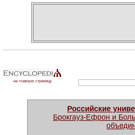
на главную страницу
Российские унив
Брокгауз-Ефрон и Бол
объеди