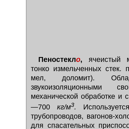
Пеностекл
о
,
ячеистый м
тонко измельченных стек. 
мел, доломит). Обл
звукоизоляционными св
механической обработке и 
3
—700
кг/м
.
Использует
трубопроводов, вагонов-хол
для спасательных приспосо