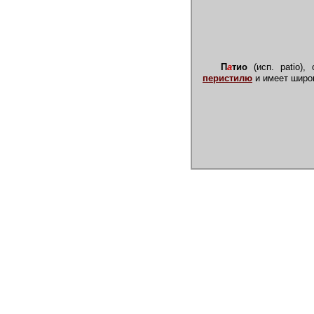
П
а
тио
(исп. patio),
перистилю
и имеет широк