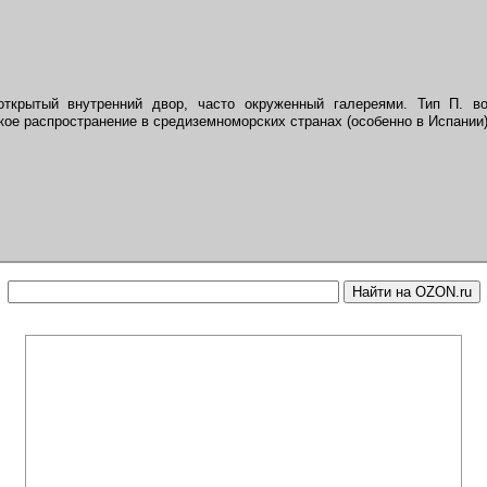
 открытый внутренний двор, часто окруженный галереями. Тип П. в
ое распространение в средиземноморских странах (особенно в Испании)