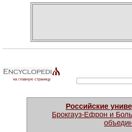
на главную страницу
Российские унив
Брокгауз-Ефрон и Бол
объеди