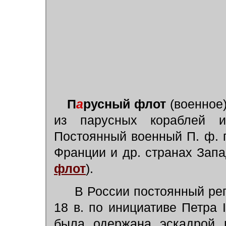
П
а
русный флот
(военное)
из парусных кораблей 
Постоянный военный П. ф. п
Франции и др. странах Зап
флот
).
В России постоянный рег
18 в. по инициативе Петра 
была одержана эскадрой п