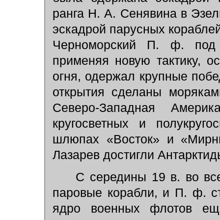
ранга Н. А. Сенявина в Эзе
эскадрой парусных кораблей
Черноморский П. ф. под
применяя новую тактику, о
огня, одержал крупные поб
открытия сделаны моряками
Северо-Западная Амери
кругосветных и полукруго
шлюпах «Восток» и «Мирны
Лазарев достигли Антарктид
С середины 19 в. во все
паровые корабли, и П. ф. с
ядро военных флотов ещё