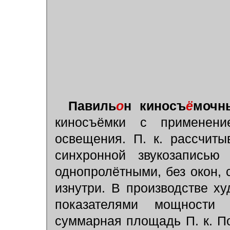
Павиль
о
н киносъ
ё
мочн
киносъёмки с применени
освещения. П. к. рассчиты
синхронной звукозаписью
однопролётными, без окон,
изнутри. В производстве 
показателями мощности
суммарная площадь П. к. П