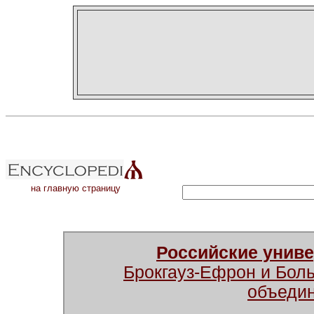
на главную страницу
Российские унив
Брокгауз-Ефрон и Бол
объеди