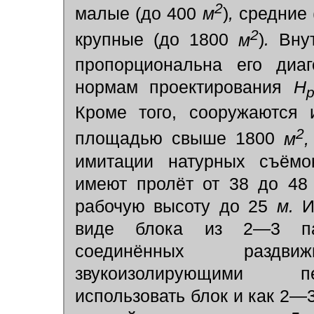
2
малые (до 400
м
)
,
средние 
2
крупные (до 1800
м
)
.
Внут
пропорциональна его диа
нормам проектирования
H
Кроме того, сооружаются 
2
площадью свыше 1800
м
,
имитации натурных съёмо
имеют пролёт от 38 до 4
рабочую высоту до 25
м.
Ин
виде блока из 2—3 пав
соединённых разд
звукоизолирующими пе
использовать блок и как 2—