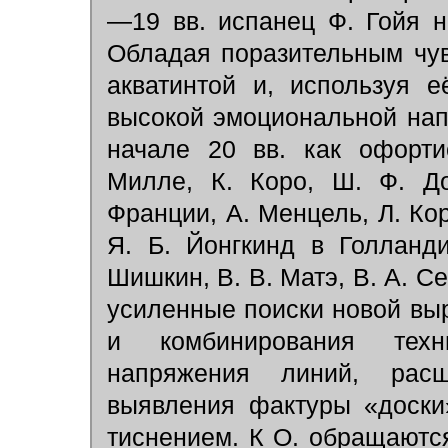
—19 вв. испанец Ф. Гойя н
Обладая поразительным чув
акватинтой и, используя е
высокой эмоциональной нап
начале 20 вв. как офорти
Милле, К. Коро, Ш. Ф. До
Франции, А. Менцель, Л. Ко
Я. Б. Йонгкинд в Голланд
Шишкин, В. В. Матэ, В. А. С
усиленные поиски новой вы
и комбинирования техни
напряжения линий, расш
выявления фактуры «доски
тиснением. К О. обращаютс