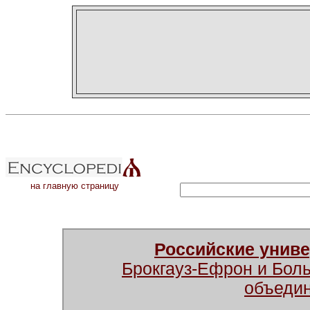
на главную страницу
Российские унив
Брокгауз-Ефрон и Бол
объеди