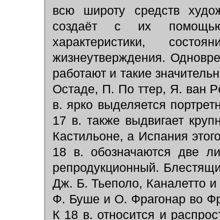
всю широту средств худож
создаёт с их помощью
характеристики, состо
жизнеутверждения. Одновр
работают и такие значительн
Остаде, П. По ттер, Я. ван 
в. ярко выделяется портрет
17 в. также выдвигает круп
Кастильоне, а Испания этог
18 в. обозначаются две ли
репродукционный. Блестящи
Дж. Б. Тьеполо, Каналетто и 
Ф. Буше и О. Фрагонар во Фр
К 18 в. относится и распро