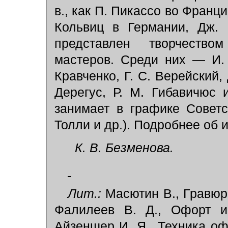
в., как П. Пикассо во Франци
Кольвиц в Германии, Дж. 
представлен творчеств
мастеров. Среди них — И. 
Кравченко, Г. С. Верейский, 
Дерегус, Р. М. Гибавичюс
занимает в графике Советс
Толли и др.). Подробнее об и
К. В. Безменова.
Лит.:
Масютин В., Гравюр
Фалилеев В. Д., Офорт и
Айзеншер И. Я., Техника оф