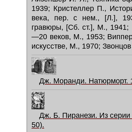
1939; Кристеллер П., Исто
века, пер. с нем., [Л.], 
гравюры, [Сб. ст.], М., 1941
—20 веков, М., 1953; Виппер 
искусстве, М., 1970; Звонцов
Дж. Моранди. Натюрморт. 
Дж. Б. Пиранези. Из сери
50).