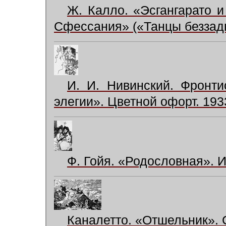
Ж. Калло. «Эсгангарато 
Сфессания» («Танцы беззады
И. И. Нивинский. Фронти
элегии». Цветной офорт. 193
Ф. Гойя. «Родословная». 
Каналетто. «Отшельник». 