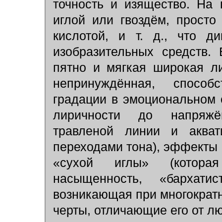
точность и изящество. На 
иглой или гвоздём, прост
кислотой, и т. д., что д
изобразительных средств.
пятно и мягкая широкая л
непринуждённая, способ
градации в эмоциональном 
лиричности до напряжё
травленой линии и аква
переходами тона), эффекты
«сухой иглы» (котора
насыщенность, «бархатис
возникающая при многократн
черты, отличающие его от лю