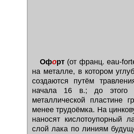
Оф
о
рт
(от франц. eau-for
на металле, в котором угл
создаются путём травлени
начала 16 в.; до этого
металлической пластине г
менее трудоёмка. На цинков
наносят кислотоупорный л
слой лака по линиям будущ