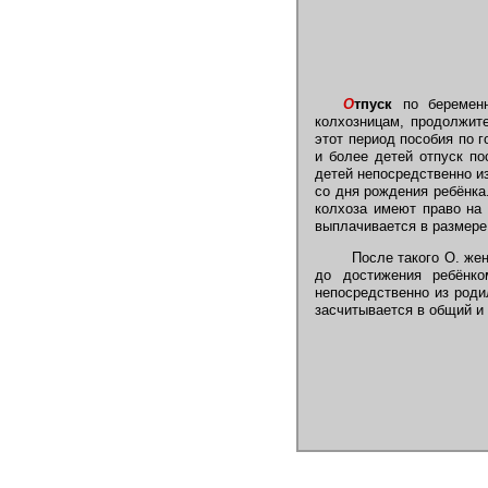
О
тпуск
по беременн
колхозницам, продолжит
этот период пособия по 
и более детей отпуск п
детей непосредственно из
со дня рождения ребёнк
колхоза имеют право на 
выплачивается в размере 
После такого О. жен
до достижения ребёнк
непосредственно из роди
засчитывается в общий и 