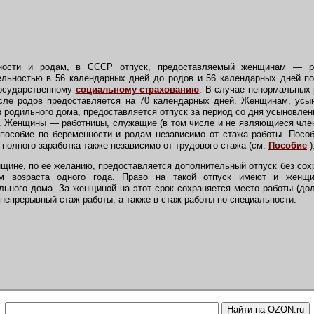
ости и родам, в СССР отпуск, предоставляемый женщинам — р
ельностью в 56 календарных дней до родов и 56 календарных дней по
государственному
социальному страхованию
. В случае ненормальных
осле родов предоставляется на 70 календарных дней. Женщинам, ус
 родильного дома, предоставляется отпуск за период со дня усыновлен
а. Женщины — работницы, служащие (в том числе и не являющиеся чле
пособие по беременности и родам независимо от стажа работы. Пособ
полного заработка также независимо от трудового стажа (см.
Пособие
)
щине, по её желанию, предоставляется дополнительный отпуск без сох
ом возраста одного года. Право на такой отпуск имеют и женщи
льного дома. За женщиной на этот срок сохраняется место работы (дол
непрерывный стаж работы, а также в стаж работы по специальности.