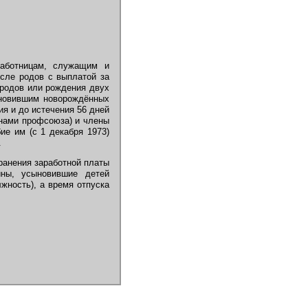
аботницам, служащим и
сле родов с выплатой за
 родов или рождения двух
ыновившим новорождённых
ия и до истечения 56 дней
нами профсоюза) и члены
ие им (с 1 декабря 1973)
.
ранения заработной платы
ны, усыновившие детей
жность), а время отпуска