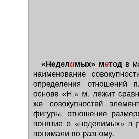
«Недел
и
мых» м
е
тод
в ма
наименование совокупност
определения отношений 
основе «Н.» м. лежит срав
же совокупностей элемен
фигуры, отношение размер
понятие о «неделимых» в 
понимали по-разному.