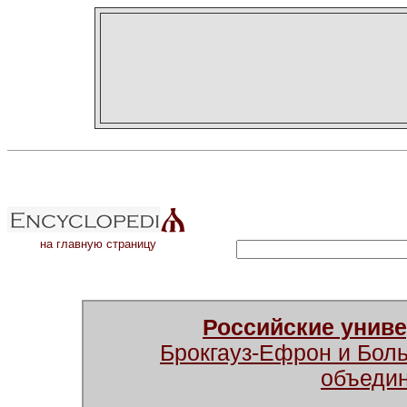
на главную страницу
Российские унив
Брокгауз-Ефрон и Бол
объеди