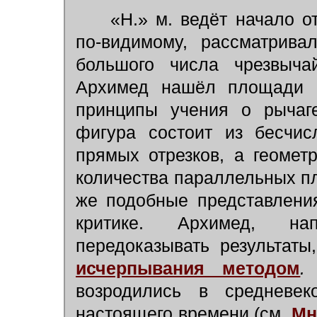
«Н.» м. ведёт начало от
по-видимому, рассматрива
большого числа чрезвыча
Архимед нашёл площади и
принципы учения о рычаге
фигура состоит из бесчис
прямых отрезков, а геомет
количества параллельных пл
же подобные представлени
критике. Архимед, на
передоказывать результат
исчерпывания методом
.
С
возродились в средневе
настоящего времени (см.
Мн