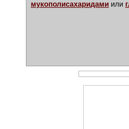
мукополисахаридами
или