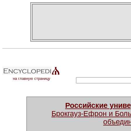
на главную страницу
Российские унив
Брокгауз-Ефрон и Бол
объеди