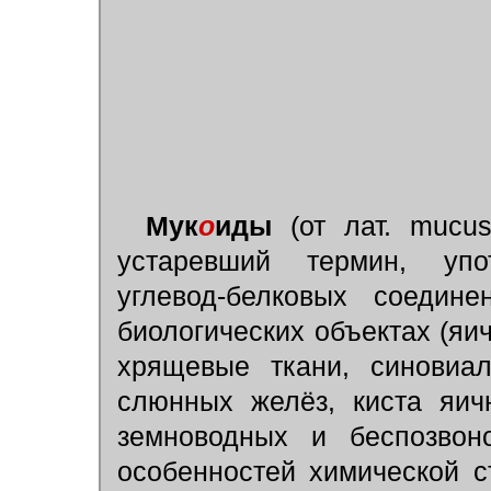
Мук
о
иды
(от лат. mucu
устаревший термин, упо
углевод-белковых соедин
биологических объектах (яич
хрящевые ткани, синовиал
слюнных желёз, киста яич
земноводных и беспозвон
особенностей химической с