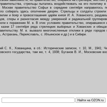
равительства, стрельцы пытались воздействовать на его политику в
 в Москве правительство Софьи в середине сентября направилось 
ло собирать здесь ополчение дворян. Стрельцы и солдаты строили
илии и бояр и провозглашения царём князя И. А. Хованского, раздав
цов, споры и разногласия между умеренной и радикальной группиров
ели к поражению М. в. В этих условиях правительство, опиравшееся 
 казни 17 сентября ряда стрелецких выборных и Хованских и обеща
авительству. М. в. вызвало многочисленные отклики в ряде городов
, Астрахань, Переяславль, с. Ильинское и др.) и в Сибири.
й С. К., Хованщина, в сб.: Исторические записки, т. 10, М., 1941; Ч
вского государства, там же, т. 4, 1938; Буганов В. И., Московские вос