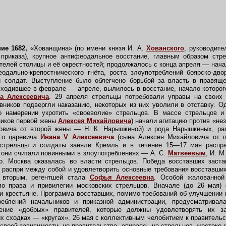
ние 1682,
«Хованщина» (по имени князя И. А.
Хованского
, руководите
 приказа), крупное антифеодальное восстание, главным образом стр
елей столицы и её окрестностей; продолжалось с конца апреля — нача
одально-крепостнического гнёта, роста злоупотреблений боярско-дво
и солдат. Выступление было облегчено борьбой за власть в правящ
сходившее в феврале — апреле, вылилось в восстание, начало которо
а Алексеевича
. 29 апреля стрельцы потребовали управы на своих
ников подвергли наказанию, некоторых из них уволили в отставку. О
о намерении укротить «своеволие» стрельцов. В массе стрельцов и
ников первой жены
Алексея Михайловича
) начали агитацию против «не
овича от второй жены — Н. К. Нарышкиной) и рода Нарышкиных, ра
ого царевича
Ивана V Алексеевича
(сына Алексея Михайловича от п
 стрельцы и солдаты заняли Кремль и в течение 15—17 мая распра
 они считали повинными в злоупотреблениях — А. С.
Матвеевым
, И. М
др. Москва оказалась во власти стрельцов. Победа восставших заста
 распри между собой и удовлетворить основные требования восставши
 вторым, регентшей стала
Софья Алексеевна
. Особой жалованной
о права и привилегии московских стрельцов. Вначале (до 26 мая)
и крестьяне. Программа восставших, помимо требований об улучшении
еблений начальников и приказной администрации, предусматривал
ение «добрых» правителей, которые должны удовлетворять их з
 сходках — «кругах». 26 мая с коллективным челобитием к правительс
своей зависимости, но правительство, опираясь на стрельцов, жестоко 