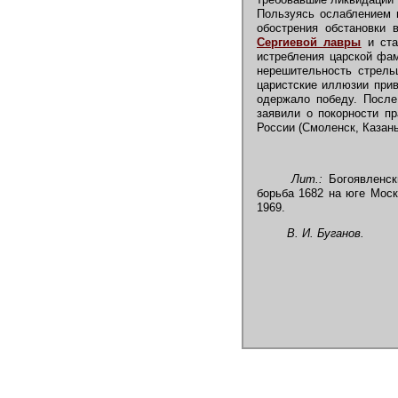
Пользуясь ослаблением п
обострения обстановки
Сергиевой лавры
и ста
истребления царской фам
нерешительность стрель
царистские иллюзии прив
одержало победу. После
заявили о покорности пр
России (Смоленск, Казань
Лит.:
Богоявленски
борьба 1682 на юге Моско
1969.
В. И. Буганов.