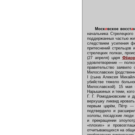
Моск
о
вское восст
а
начальника Стрелецкого
поддержанных частью жит
следствием усиления фе
притеснений стрельцов 
стрелецких полках, прои
(27 апреля) царя
Фёдор
удовлетворение — полков
правительство заявило 
Милославских (родствен
I (сына Алексея Михайл
убийстве тяжело больн
Милославской). 15 мая
Нарышкиных и теми, кого
Г. Г. Ромодановским и 
верхушку ликвид ировать
первым царём, Пётр —
подтвердило и расширил
холопы, посадские люди 
и прекращении злоупотр
«плохих» и провозглаш
отчитывающихся на общих
требовавшие ликвидации 