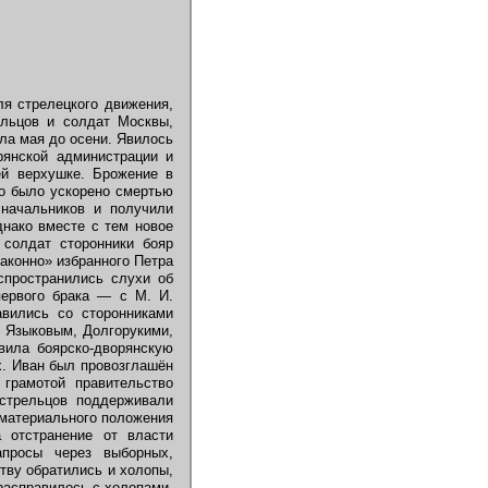
ля стрелецкого движения,
ельцов и солдат Москвы,
ла мая до осени. Явилось
рянской администрации и
ей верхушке. Брожение в
го было ускорено смертью
 начальников и получили
днако вместе с тем новое
 солдат сторонники бояр
законно» избранного Петра
спространились слухи об
ервого брака — с М. И.
вились со сторонниками
. Языковым, Долгорукими,
вила боярско-дворянскую
х. Иван был провозглашён
 грамотой правительство
 стрельцов поддерживали
 материального положения
а отстранение от власти
апросы через выборных,
тву обратились и холопы,
расправилось с холопами.