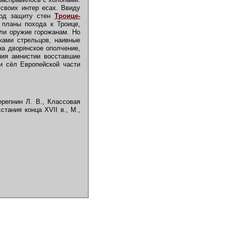
 своих интер есах. Ввиду
под защиту стен
Троице-
 планы похода к Троице,
али оружие горожанам. Но
ками стрельцов, наивные
на дворянское ополчение,
ния амнистии восставшие
 и сёл Европейской части
ерепнин Л. В., Классовая
стания конца XVII в., М.,