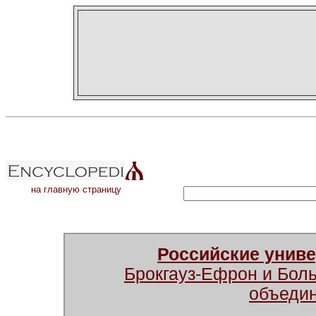
на главную страницу
Российские унив
Брокгауз-Ефрон и Бол
объеди