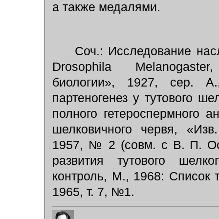
а также медалями.
Соч.: Исследование насл
Drosophila Melanogaste
биологии», 1927, сер. А
партеногенез у тутового ше
полного гетероспермного а
шелковичного червя, «Изв
1957, № 2 (совм. с В. П. О
развития тутового шелк
контроль, М., 1968: Список 
1965, т. 7, №1.