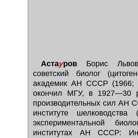
Аста
у
ров
Борис Львович
советский биолог (цитоген
академик АН СССР (1966; 
окончил МГУ, в 1927—30 р
производительных сил АН С
институте шелководства 
экспериментальной био
институтах АН СССР: Инс