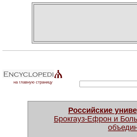
на главную страницу
Российские унив
Брокгауз-Ефрон и Бол
объеди