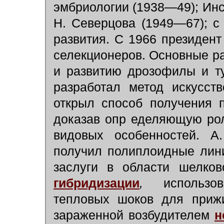
эмбриологии (1938—49); Инс
Н. Северцова (1949—67); с
развития. С 1966 президент
селекционеров. Основные р
и развитию дрозофилы и ту
разработал метод искусств
открыл способ получения 
доказав опр еделяющую рол
видовых особенностей. А
получил полиплоидные лин
заслуги в области шелков
гибридизации
,
использова
тепловых шоков для прижи
зараженной возбудителем
н