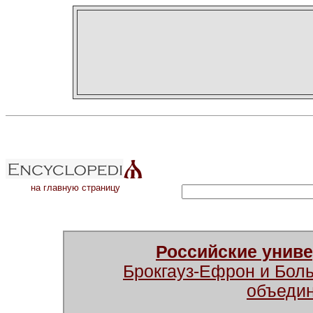
на главную страницу
Российские унив
Брокгауз-Ефрон и Бол
объеди