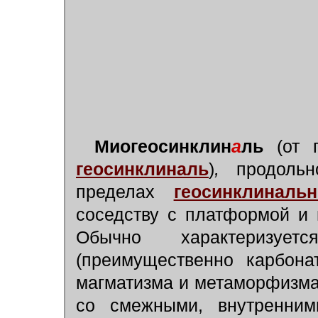
Миогеосинклин
а
ль
(от г
геосинклиналь
)
,
продоль
пределах
геосинклиналь
соседству с платформой и
Обычно характеризует
(преимущественно карбона
магматизма и метаморфизма
со смежными, внутренним