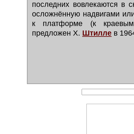
последних вовлекаются в с
осложнённую надвигами ил
к платформе (к краевым
предложен Х.
Штилле
в 196