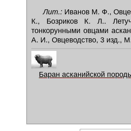
Лит.:
Иванов М. Ф., Овцев
К., Бозриков К. Л.. Лет
тонкорунными овцами аскан
А. И., Овцеводство, 3 изд., М
Баран асканийской породы