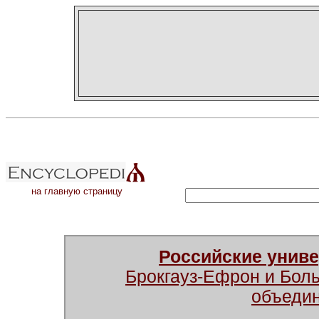
на главную страницу
Российские унив
Брокгауз-Ефрон и Бол
объеди