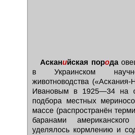
Аскан
и
йская пор
о
да
овец
в Украинском научно-
животноводства («Аскания
Ивановым в 1925—34 на ос
подбора местных мериносо
массе (распространён терми
баранами американског
уделялось кормлению и со