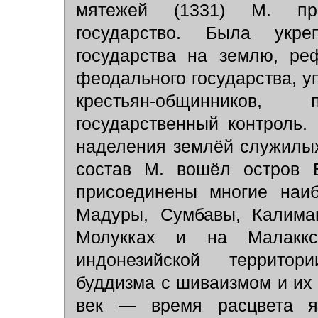
мятежей (1331) М. пре
государство. Была укре
государства на землю, ре
феодального государства, у
крестьян-общинников,
государственный контроль.
наделения землёй служилых
состав М. вошёл остров 
присоединены многие наиб
Мадуры, Сумбавы, Калиман
Молукках и на Малаккск
индонезийской террито
буддизма с шиваизмом и их
век — время расцвета яв