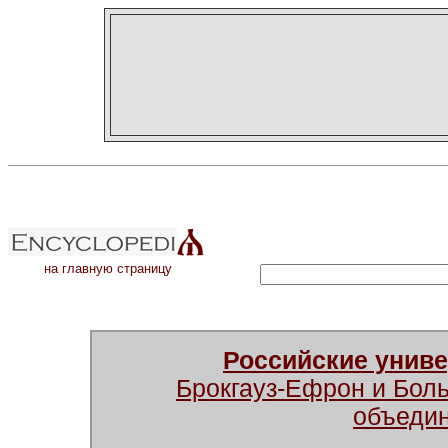
на главную страницу
Российские унив
Брокгауз-Ефрон и Бол
объеди