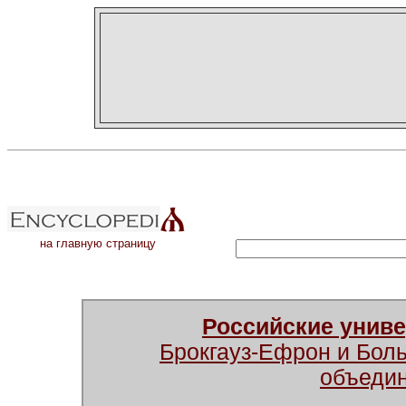
на главную страницу
Российские унив
Брокгауз-Ефрон и Бол
объеди