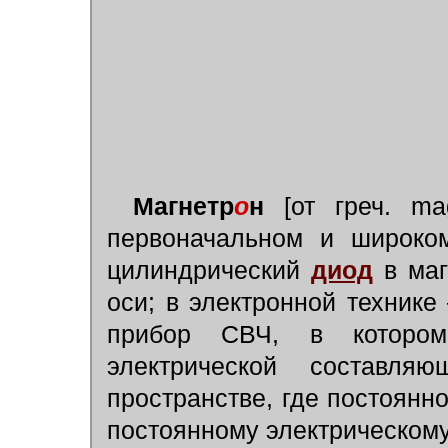
Магнетр
о
н
[от греч. m
первоначальном и широко
цилиндрический
диод
в маг
оси; в электронной техник
прибор СВЧ, в котором
электрической составл
пространстве, где постоянн
постоянному электрическом