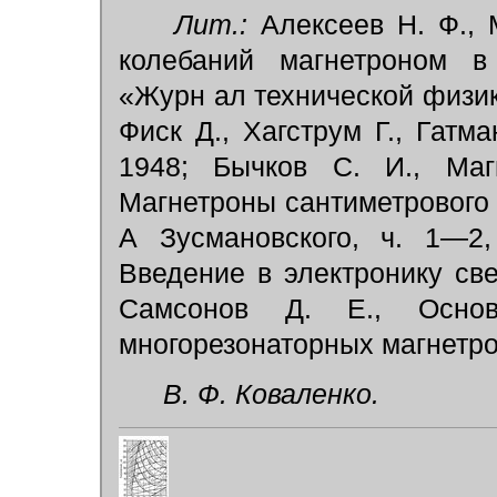
Лит.:
Алексеев Н. Ф., 
колебаний магнетроном в
«Журн ал технической физики»
Фиск Д., Хагструм Г., Гатма
1948; Бычков С. И., Магн
Магнетроны сантиметрового д
А Зусмановского, ч. 1—2,
Введение в электронику свер
Самсонов Д. Е., Основ
многорезонаторных магнетрон
В. Ф. Коваленко.