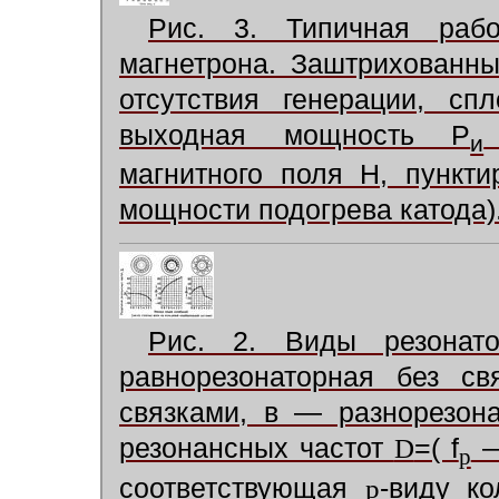
Рис. 3. Типичная рабо
магнетрона. Заштрихованн
отсутствия генерации, с
выходная мощность Р
и
магнитного поля Н, пункт
мощности подогрева катода)
Рис. 2. Виды резонат
равнорезонаторная без св
связками, в — разнорезон
резонансных частот
D
=( f
—
p
соответствующая
p
-виду ко