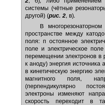
2
, б)
,
либо применением 
системы (чётные резонато
другой) (
рис. 2
, в)
.
В многорезонаторном
пространстве между катод
поля: п остоянное электри
поле и электрическое поле
перемещении электронов в 
к аноду) энергия источника
в кинетическую энергию эле
магнитного поля, на
(перпендикулярно посто
электроны изменяют напра
скорость переходит в та