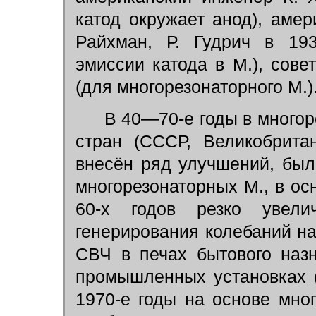
катод окружает анод), аме
Райхман, Р. Гудрич в 193
эмиссии катода в М.), сове
(для многорезонаторного М.)
В 40—70-е годы в многор
стран (СССР, Великобрита
внесён ряд улучшений, был
многорезонаторных М., в о
60-х годов резко увели
генерирования колебаний н
СВЧ в печах бытового на
промышленных установках
1970-е годы на основе мно