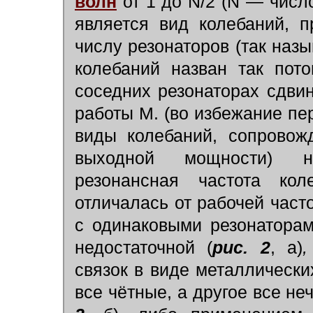
волн
от 1 до N/2 (N —
числ
является вид колебаний, 
числу резонаторов (так на
колебаний назван так пот
соседних резонаторах сдви
работы М. (во избежание пе
виды колебаний, сопровож
выходной мощности) н
резонансная частота кол
отличалась от рабочей часто
с одинаковыми резонаторам
недостаточной (
рис. 2
, а)
,
связок в виде металлически
все чётные, а другое все не