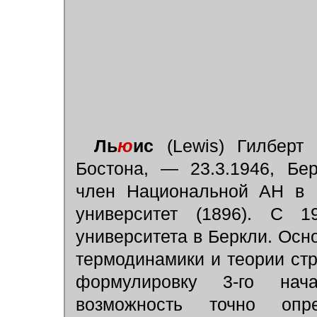
Ль
ю
ис
(Lewis) Гилберт 
Бостона, — 23.3.1946, Бер
член Национальной АН в В
университет (1896). С 1
университета в Беркли. Осн
термодинамики и теории ст
формулировку 3-го нач
возможность точно опр