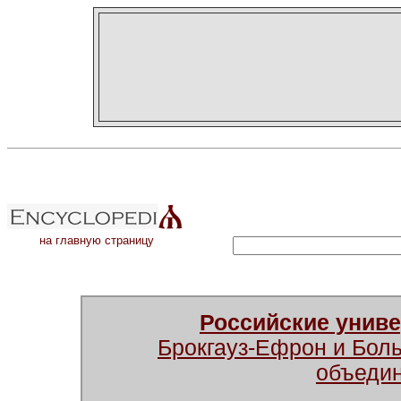
на главную страницу
Российские унив
Брокгауз-Ефрон и Бол
объеди