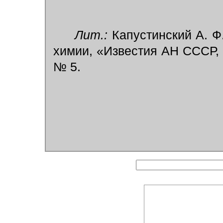
Лит.:
Капустинский А. Ф.
химии, «Известия АН СССР, 
№ 5.