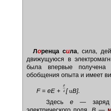
Л
о
ренца с
и
ла
, сила, де
движущуюся в электромагн
была впервые получен
обобщения опыта и имеет ви
F = eE +
[
u
B].
Здесь
е
— заряд 
электрического поля,
В
—