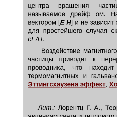
центра вращения част
называемое дрейф ом. На
вектором [
Е
H
] и не зависит
для простейшего случая с
cE/H
.
Воздействие магнитного
частицы приводит к пере
проводника, что находи
термомагнитных и гальван
Эттингсхаузена эффект
,
Х
Лит.:
Лорентц Г. А., Те
явлениям света и теплового 