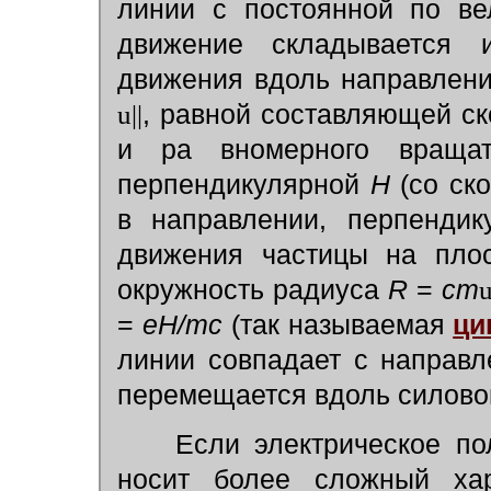
линии с постоянной по в
движение складывается и
движения вдоль направлени
u
||
, равной составляющей с
и ра вномерного вращат
перпендикулярной
Н
(со ск
в направлении, перпенди
движения частицы на пло
окружность радиуса
R
=
cm
=
eH/mc
(так называемая
ци
линии совпадает с направ
перемещается вдоль силово
Если электрическое п
носит более сложный хар