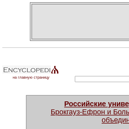
на главную страницу
Российские унив
Брокгауз-Ефрон и Бол
объеди