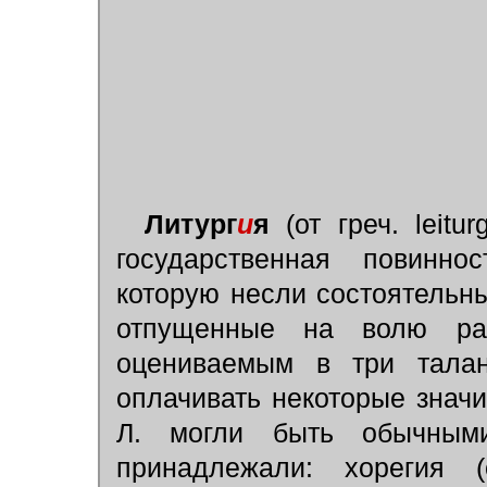
Литург
и
я
(от греч. leitur
государственная повинно
которую несли состоятельн
отпущенные на волю раб
оцениваемым в три тала
оплачивать некоторые знач
Л. могли быть обычным
принадлежали: хорегия 