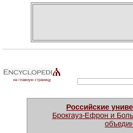
на главную страницу
Российские унив
Брокгауз-Ефрон и Бол
объеди