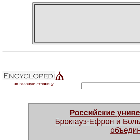
на главную страницу
Российские унив
Брокгауз-Ефрон и Бол
объеди