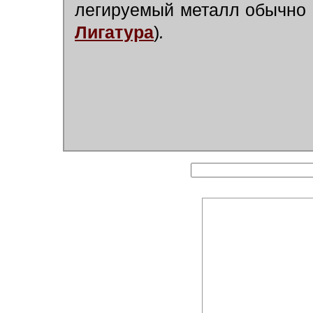
легируемый металл обычно 
Лигатура
)
.