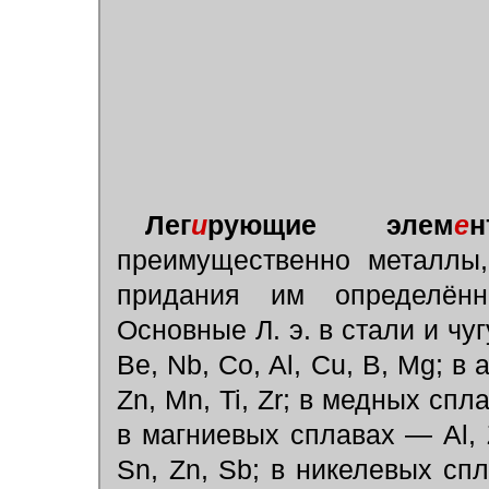
Лег
и
рующие элем
е
н
преимущественно металлы,
придания им определён
Основные Л. э. в стали и чугу
Be, Nb, Co, Al, Cu, B, Mg; 
Zn, Mn, Ti, Zr; в медных спла
в магниевых сплавах — Al, 
Sn, Zn, Sb; в никелевых спла