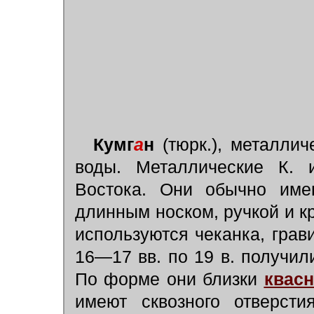
Кумг
а
н
(тюрк.), металлич
воды. Металлические К. 
Востока. Они обычно име
длинным носком, ручкой и к
используются чеканка, грав
16—17 вв. по 19 в. получил
По форме они близки
квасн
имеют сквозного отверсти