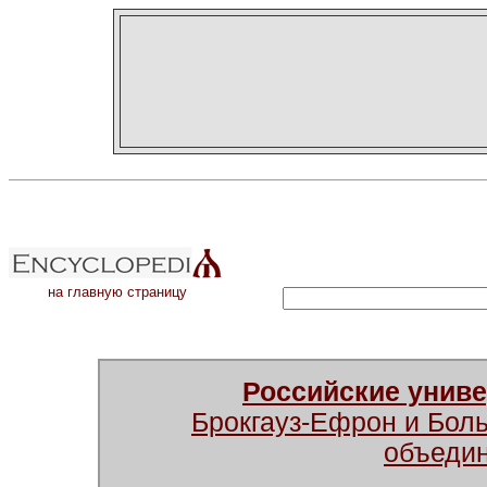
на главную страницу
Российские унив
Брокгауз-Ефрон и Бол
объеди