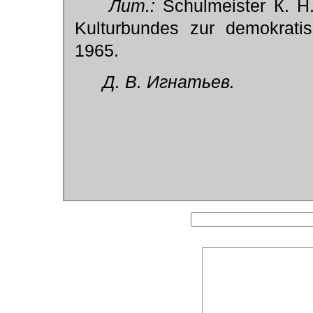
Лит.:
Schulmeister К. Н.
Kulturbundes zur demokrati
1965.
Д. В. Игнатьев.