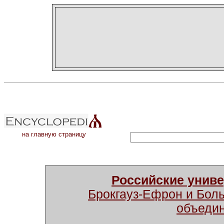
на главную страницу
Российские унив
Брокгауз-Ефрон и Бол
объеди