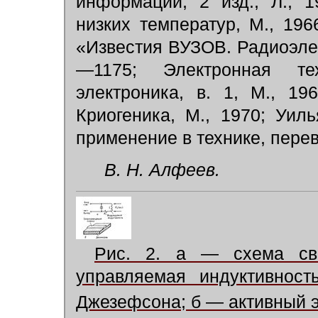
информации, 2 изд., Л., 
низких температур, М., 196
«Известия ВУЗОВ. Радиоэлектр
—1175; Электронная те
электроника, в. 1, М., 19
Криогеника, М., 1970; Уил
применение в технике, перево
В. Н. Алфеев.
Рис. 2. а — схема св
yправляемая индуктивност
Джезефсона; б — активный 