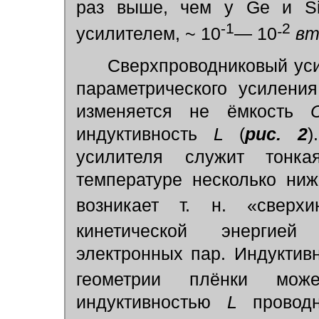
раз выше, чем у Ge и Si
-1
2
-
усилителем, ~ 10
— 10
вт
Сверхпроводниковый уси
параметрического усилени
изменяется не ёмкость
индуктивность
L
(
рис. 2
)
усилителя служит тонка
температуре несколько ни
возникает т. н. «сверх
кинетической энергией
электронных пар. Индуктив
геометрии плёнки мож
индуктивностью
L
проводн