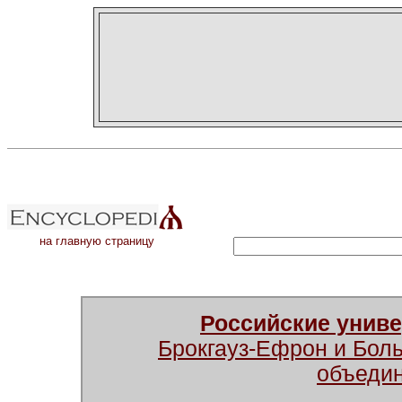
на главную страницу
Российские унив
Брокгауз-Ефрон и Бол
объеди