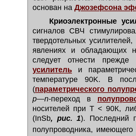
основан на
Джозефсона эф
Криоэлектронные
уси
сигналов СВЧ стимулирова
твердотельных усилителей,
явлениях и обладающих 
следует отнести прежде
усилитель
и параметричес
температуре 90K. В посл
(
параметрического полупр
р—n
-переход в
полупров
носителей при Т < 90К, л
(InSb
, рис. 1
). Последний 
полупроводника, имеющего 