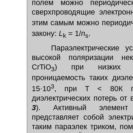
полем можно периодическ
сверхпроводящие электрон
этим самым можно периодич
закону:
L
= 1/
n
.
k
s
Параэлектрические ус
высокой поляризации нек
CrTiO
) при низких тем
3
проницаемость таких диэле
3
15
·
10
, при Т < 80К по
диэлектрических потерь от 
3
). Активный элемент 
представляет собой электр
таким параэлек триком, по