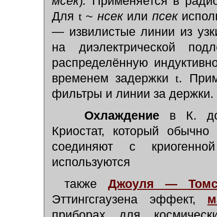
мсек
)
.
Применяется в радио
Для
t
~
нсек
или
псек
испол
— извилистые линии из узк
на диэлектрической под
распределённую индуктивно
временем задержки
t
. При
фильтры и линии за держки.
Охлаждение
в К. д
Криостат, который обычно
соединяют с криогенно
используются
также
Джоуля — Томс
Эттингсгаузена эффект,
м
приборах для космическ