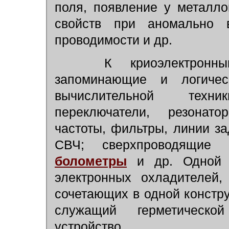
поля, появление у металл
свойств при аномально в
проводимости и др.
К криоэлектронным 
запоминающие и логическ
вычислительной техни
переключатели, резонато
частоты, фильтры, линии з
СВЧ; сверхпроводящие
болометры
и др. Одной и
электронных охладителей,
сочетающих в одной констр
служащий герметическ
устройство.