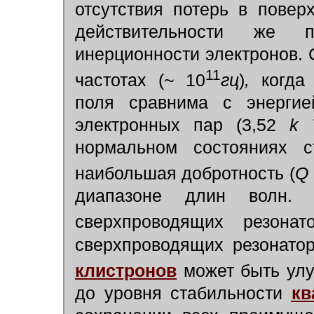
отсутствия потерь в повер
действительности же п
инерционности электронов. 
11
частотах (~ 10
гц
)
,
когда 
поля сравнима с энергие
электронных пар (3,52
k 
нормальном состояниях с
наибольшая добротность (
Q
диапазоне длин волн
сверхпроводящих резона
сверхпроводящих резонато
клистронов
может быть улу
до уровня стабильности
кв