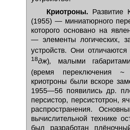
Криотроны.
Развитие К
(1955) — миниатюрного пер
которого основано на явле
— элементы логических, з
устройств. Они отличаются
18
дж
)
,
малыми габаритам
(время переключения ~
криотроны были вскоре за
1955—56 появились др. пл
персистор, персистотрон, я
распространения. Основн
вычислительной технике ос
был разработан плёночный