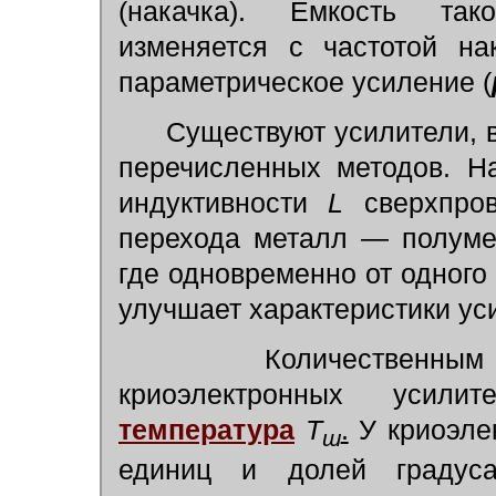
(накачка). Ёмкость так
изменяется с частотой на
параметрическое усиление (
Существуют усилители, в
перечисленных методов. Н
индуктивности
L
сверхпро
перехода металл — полумет
где одновременно от одного
улучшает характеристики ус
Количественным кр
криоэлектронных уси
температура
Т
.
У криоэлек
ш
единиц и долей градус