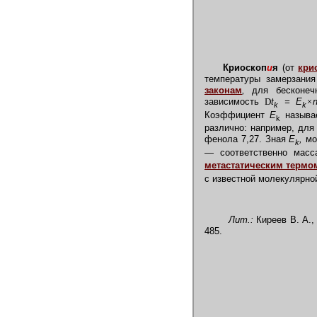
Криоскоп
и
я
(от
крио
температуры замерзания
законам
,
для бесконечн
зависимость
D
t
= E
×
n
k
k
Коэффициент
E
называе
k
различно: например, для 
фенола 7,27. Зная
E
,
мо
k
—
соответственно масс
метастатическим термо
с известной молекулярной
Лит.:
Киреев В. А., 
485.