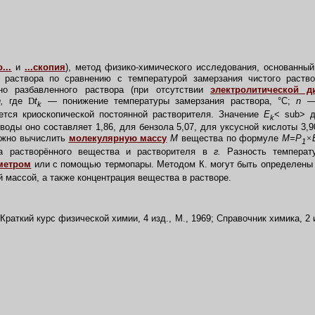
...
и
...скопия
),
метод физико-химического исследования, основанный
 раствора по сравнению с температурой замерзания чистого раств
о разбавленного раствора (при отсутствии
электролитической д
,
где
D
t
— понижение температуры замерзания раствора, °С;
n 
k
тся криоскопической постоянной растворителя. Значение
E
< sub> д
k
воды оно составляет 1,86, для бензола 5,07, для уксусной кислоты 3,9
жно вычислить
молекулярную массу
М
вещества по формуле
М=Р
×
1
а растворённого вещества и растворителя в
г.
Разность темпера
метром
или с помощью термопары. Методом К. могут быть определены
 массой, а также концентрация вещества в растворе.
Краткий курс физической химии, 4 изд., М., 1969; Справочник химика, 2 из