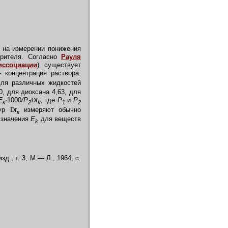
 на измерении понижения
орителя. Согласно
Рауля
иссоциации
) существует
—
концентрация раствора.
ля различных жидкостей
0, для диоксана 4,63, для
Е
·
1000
/Р
D
t
, где
P
и
P
к
2
k
1
2
тур
D
t
измеряют обычно
к
 значения
E
для веществ
k
д., т. 3, М.— Л., 1964, с.