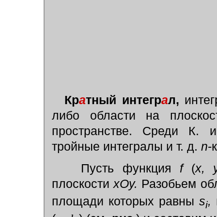
Кр
а
тный интегр
а
л,
интег
либо области на плоско
пространстве. Среди К. и
тройные интегралы и т. д.
n
-
Пусть функция
f
(
x, 
плоскости
хОу.
Разобьем об
площади которых равны
s
,
i