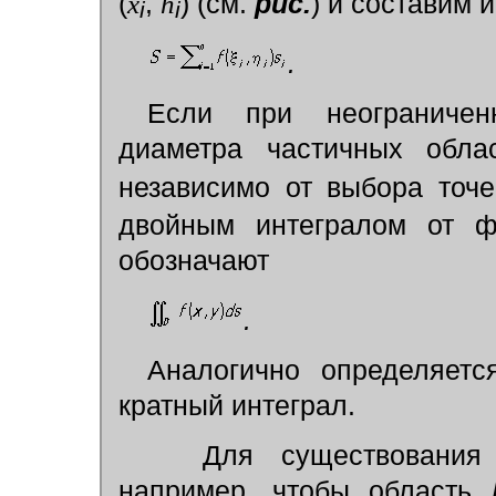
(
x
,
h
) (см.
рис.
) и составим 
i
i
.
Если при неограничен
диаметра частичных обл
независимо от выбора точе
двойным интегралом от 
обозначают
.
Аналогично определяет
кратный интеграл.
Для существования дв
например, чтобы область