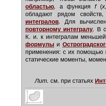
областью
,
а функция
f
(
x
обладают рядом свойств,
интегралов
.
Для вычислен
повторному интегралу
.
В с
К. и. к интегралам меньше
формулы
и
Остроградско
применения: с их помощью 
статические моменты, момент
Лит.
см. при статьях
Инт