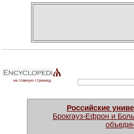
на главную страницу
Российские унив
Брокгауз-Ефрон и Бол
объеди