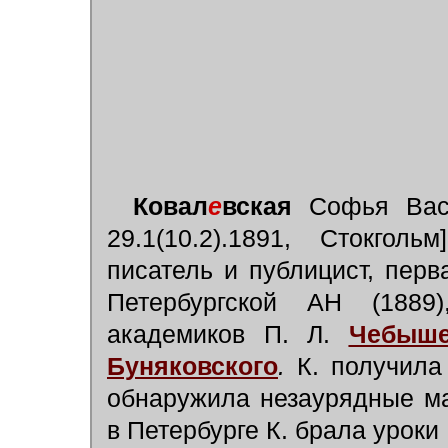
Ковал
е
вская
Софья Васил
29.1(10.2).1891, Стокгол
писатель и публицист, пер
Петербургской АН (1889
академиков П. Л.
Чебыше
Буняковского
.
К. получила
обнаружила незаурядные ма
в Петербурге К. брала уроки 