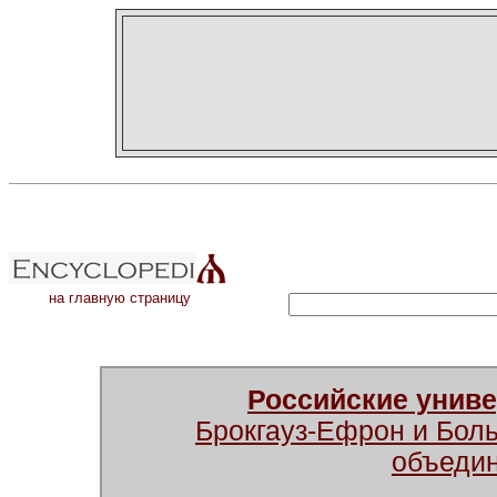
на главную страницу
Российские унив
Брокгауз-Ефрон и Бол
объеди