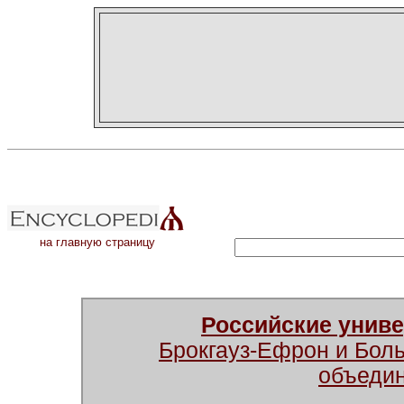
на главную страницу
Российские унив
Брокгауз-Ефрон и Бол
объеди