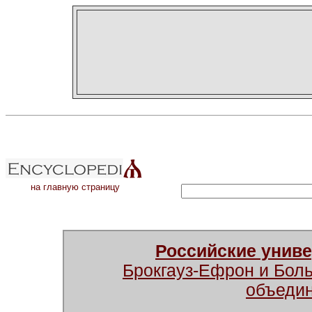
на главную страницу
Российские унив
Брокгауз-Ефрон и Бол
объеди