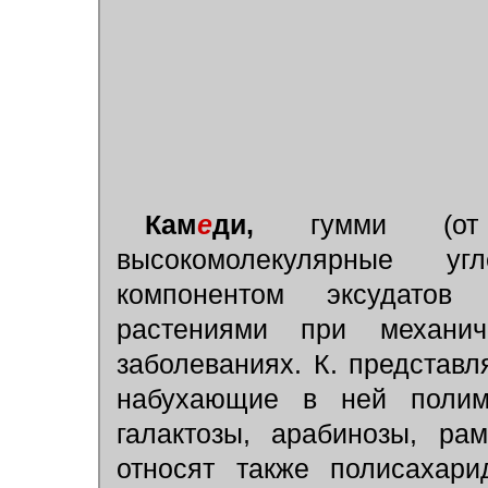
Кам
е
ди,
гумми (от
высокомолекулярные у
компонентом эксудатов 
растениями при механи
заболеваниях. К. представ
набухающие в ней полим
галактозы, арабинозы, ра
относят также полисахари