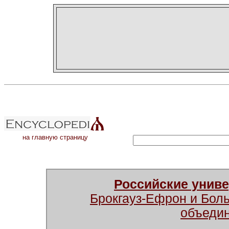
на главную страницу
Российские унив
Брокгауз-Ефрон и Бол
объеди