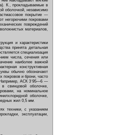
х неё накладывают мягкие
а). К., прокладываемые в
ой оболочкой, независимо
ластмассовое покрытие —
ют негорючими покровами
механических повреждений
 волокнистых материалов,
рукция и характеристики
дства принята детальная
ествляется специализация
анием числа, сечения или
начение наиболее важной
актерная конструктивная
 Буквы обычно обозначают
 покровов и брони, часто
 Например, АСК 3
´
95—6 —
в свинцовой оболочке,
ровами, на номинальное
инилхлоридной оболочке,
медных жил 0,5
мм.
ях техники, с указанием
рокладки, эксплуатации,