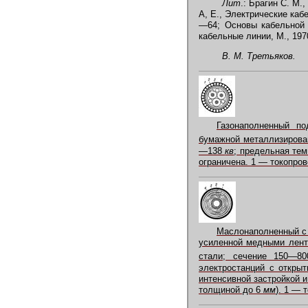
Лит
.: Брагин С. М.
А, Е., Электрические кабе
—64; Основы кабельной 
кабельные линии, М., 197
В. М. Третьяков.
Газонаполненный п
бумажной металлизирован
—138
кв
; предельная тем
ограничена. 1 — токопров
Маслонаполненный с
усиленной медными лент
стали; сечение 150—8
электростанций с откры
интенсивной застройкой и
толщиной до 6
мм
). 1 — 