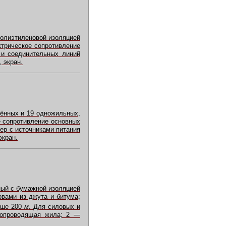
полиэтиленовой изоляцией
ктрическое сопротивление
 и соединительных линий
 экран.
рённых и 19 одножильных,
е сопротивление основных
ер с источниками питания
экран.
ный с бумажной изоляцией
овами из джута и битума;
ыше 200
м
. Для силовых и
окопроводящая жила; 2 —