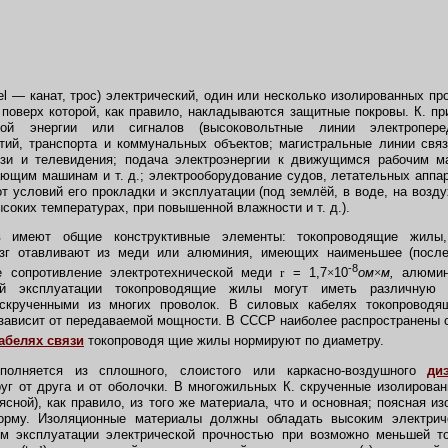
el — канат, трос) электрический, один или несколько изолированных п
 поверх которой, как правило, накладываются защитные покровы. К. п
ской энергии или сигналов (высоковольтные линии электроперед
ий, транспорта и коммунальных объектов; магистральные линии связ
язи и телевидения; подача электроэнергии к движущимся рабочим 
щим машинам и т. д.; электрооборудование судов, летательных аппарат
т условий его прокладки и эксплуатации (под землёй, в воде, на возд
ысоких температурах, при повышенной влажности и т. д.).
меют общие конструктивные элементы: токопроводящие жилы, 
зг отавливают из меди или алюминия, имеющих наименьшее (после 
-8
е сопротивление электротехнической меди
r
= 1,7
×
10
ом
×
м,
алюми
ий эксплуатации токопроводящие жилы могут иметь различную с
скрученными из многих проволок. В силовых кабелях токопровод
зависит от передаваемой мощности. В СССР наиболее распространены сеч
абелях связи
токопроводя щие жилы нормируют по диаметру.
лняется из сплошного, слоистого или каркасно-воздушного
ди
уг от друга и от оболочки. В многожильных К. скрученные изолирова
ясной), как правило, из того же материала, что и основная; поясная и
орму. Изоляционные материалы должны обладать высоким электрич
м эксплуатации электрической прочностью при возможно меньшей т