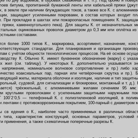
дке по дну водоёмов, в буровых скважинах и т. п.). Под броню и повер
лоев битума, пропитанной бумажной ленты или кабельной пряжи (джут
х, в земле при наличии блуждающих токов, а также все К. с алюминиев
ации, защищают усиленными покровами, в состав которых входит п
е. При прокладке в шахтах или пожароопасных помещениях К. защища
й пряжи, каменноугольного пека). Для защиты К. от незначительных 
 стальных оцинкованных проволок диаметром до 0,3
мм
или оплётка из
остными составами.
 более 1000 типов К., маркировка, ассортимент, назначение, конст
оответствующих стандартах. Для планирования и организации произво
ппам с учётом общности технологических процессов. На её основе осущ
зводству К. Обычно К. имеют буквенное обозначение (марку) с указ
х жил (см. таблицу). У некоторых К. дополнительно указывается з
е напряжение, номинальное волновое сопротивление и пр.) либо хар
ичество коаксиальных пар, парная или четвёрочная скрутка и пр.).
оводящей жилы, материала оболочки и изоляции, наличие и тип защитных
рольный, судовой, для сигнализации и блокировки, монтажный и т. д.).
евается) трёхжильный, с алюминиевыми жилами сечением 95
мм;
ми круглыми проволоками с усиленными защитными наружными пок
Г 100
´
2
´
0,5 — телефонный К. с полиэтиленовой изоляцией, в полив
 лентами с противокоррозионным покрытием, 100-парный с диаметром 
 св едения о К., наиболее часто применяемых в различных област
 типа, характеристик конструкций, основных параметров, условий п
и применения, а также схематичные поперечные разрезы К.