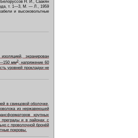
, Белоруссов Н. И., Саакян
ода, т. 1—3, М. — Л., 1959
кабели и высоковольтные
изоляцией, экранирован
2
70—150
мм
; напряжение 60
сть уровней прокладки не
й в свинцовой оболочке,
роволока из нержавеющей
ансформаторов крупных
 преграды и в районах с
льно с проволочной бронёй
итные покровы.