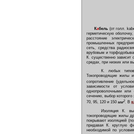
К
а
бель
(от голл. kab
герметическую оболочку,
расстояние электриче
промышленных предприят
сеть, средства радиосв
врубовым и торфодобываю
К. существенно зависит о
средах, при низких или в
К. любых типов и
Токопроводящие жилы и
сопротивление (удельно
зависимости от услов
однопроволочными или 
сечению, выбор которого 
2
70, 95, 120 и 150
мм
.
В
к
Изоляция К. выпо
токопроводящие жилы др
покрывают изоляцией (по
придавая К. круглую ф
необходимой по условия