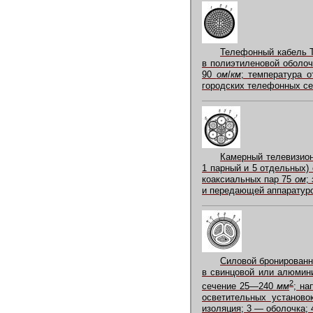
Телефонный кабель 
в полиэтиленовой оболоч
90
ом
/
км
; температура 
городских телефонных се
Камерный телевизион
1 парный и 5 отдельных)
коаксиальных пар 75
ом
;
и передающей аппаратуро
Силовой бронированн
в свинцовой или алюмини
2
сечение 25—240
мм
; н
осветительных установо
изоляция; 3 — оболочка;