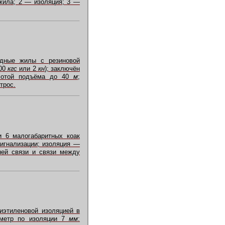
 жила; 2 — изоляция; 3 —
едные жилы с резиновой
200
кгс
или 2
кн
); заключён
сотой подъёма до 40
м
;
трос.
и 6 малогабаритных коак
сигнализации; изоляция —
ней связи и связи между
иэтиленовой изоляцией в
аметр по изоляции 7
мм
: