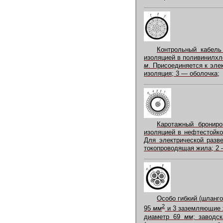
Контрольный кабел
изоляцией в поливинилхл
м
. Присоединяется к эле
изоляция; 3 — оболочка;
Каротажный брониро
изоляцией в нефтестойко
Для электрической разве
токопроводящая жила; 2 
Особо гибкий (шланг
2
95
мм
и 3 заземляющие
диаметр 69
мм
; заводс