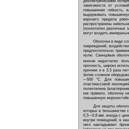
диэлектрическими потеря
зависимости от условий
повышенная гибкость, в
выдерживать повышенную
верхнего предела рабо
распространены кабельна
(полиэтилен различных м
могут входить минеральн
Оболочки в виде спл
повреждений, воздействи
предпочтительно примен
нулю. Свинцовые оболоч
многие недостатки: бол
прочность, широко испол
прочнее и в 3,3 раза ле
более сложное оборудова
—500 °С. Для повышен
пластмассовой изоляцие
полиэтилена (влагопрони
как правило, оболочку н
повышенную морозостойко
Для защиты оболочек
которых в большинстве с
0,3—0,8
мм,
иногда с цин
внутри помещений, в кан
него накладывают брон