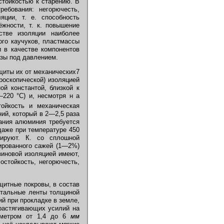
 стойкостью к старению. В
ребования: негорючесть,
яции, т. е. способность
жности, т. к. повышение
стве изоляции наиболее
ого каучуков, пластмассы
и в качестве компонентов
азы под давлением.
иты их от механических7
роскопической) изоляцией
й константой, близкой к
220 °С) и, несмотря н а
ойкость и механическая
ий, который в 2—2,5 раза
вания алюминия требуется
даже при температуре 450
ируют. К. со сплошной
ированного сажей (1—2%)
зиновой изоляцией имеют,
остойкость, негорючесть,
щитные покровы, в состав
 стальные ленты толщиной
й при прокладке в земле,
 растягивающих усилий на
иаметром от 1,4 до 6
мм