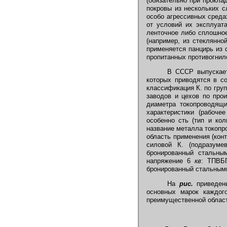
(обязательно при прокла
покровы из нескольких с
особо агрессивных среда
от условий их эксплуат
ленточное либо сплошно
(например, из стеклянно
применяется панцирь из
пропитанных противогнил
В СССР выпускается
которых приводятся в с
классификация К. по гру
заводов и цехов по прои
диаметра токопроводящи
характеристики (рабоче
особенно сть (тип и кол
название металла токопр
область применения (конт
силовой К. (подразум
бронированный стальны
напряжение 6
кв
: ТПВБ
бронированный стальными
На
рис.
приведены
основных марок каждого
преимущественной област