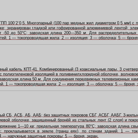
ТПП 100
´
2
´
0,5. Многопарный (100 пар медных жил диаметром 0,5
мм
) с 
ке; экранирован гладкой или гофрированной алюминиевой лентой; эле
от
-
50 до 50°C; заводская длина 200—350
м
. Для распределительных
тей. 1 — токопроводящая жила; 2 — изоляция; 3 — оболочка; 5 — броня,
ный кабель КПТ-41. Комбинированный (3 коаксиальные пары, 3 счетве
 с полиэтиленовой изоляцией в поливинилхлоридной оболочке, волново
 заводская длина 50
м
. Для соединения передвижных телевизионных кам
й. 1 — токопроводящая жила; 2 — изоляция; 3 — оболочка; 5 — броня, 
ый СБ, АСБ, АБ, ААБ; без защитных покровов СБГ, АСБГ, ААБГ. 3-жиль
евой оболочке, защищенный бронёй из стальных лент (2 слоя) и покр
апряжение 1—10
кв
; предельная температура 80°C; заводская длина св
к; прокладывается в земле (транш еях), по стенам зданий. 1 — т
 4 — наружные защитные покровы; 5 — броня, экран.