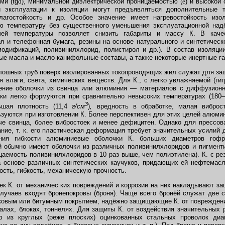
ми (tg
d
), минимальной диэлектрической проницаемостью (
e
) и высокой
 эксплуатации к изоляции могут предъявляться дополнительные т
лагостойкость и др. Особое значение имеет нагревостойкость изол
 температуру без существенного уменьшения эксплуатационной надё
чей температуры позволяет снизить габариты и массу К. В каче
я и телефонная бумага, резины на основе натурального и синтетическ
одификаций, поливинилхлорид, полистирол и др.). В состав изоляци
ые масла и масло-канифольные составы, а также некоторые инертные г
ошных труб поверх изолированных токопроводящих жил служат для защ
я влаги, света, химических веществ. Для К., с легко увлажняемой (гиг
ение оболочки из свинца или алюминия — материалов с диффузионно
ки легко формуются при сравнительно невысоких температурах (180—
3
ьшая плотность (11,4
г/см
)
,
вредность в обработке, малая виброст
ьзуются при изготовлении К. Более перспективен для этих целей алюмин
гче свинца, более вибростоек и менее дефицитен. Однако для прессо
ние, т. к. его пластическая деформация требует значительных усилий 
ия гибкости алюминиевые оболочки К. больших диаметров гофр
й обычно имеют оболочки из различных поливинилхлоридов и пигмент
цаемость поливинилхлоридов в 10 раз выше, чем полиэтилена). К. с ре
а основе различных синтетических каучуков, придающих ей нефтемасл
сть, гибкость, механическую прочность.
 К. от механичес ких повреждений и коррозии на них накладывают за
лучаев входят бронепокровы (броня). Чаще всего бронёй служат две
ковым или битумным покрытием, надёжно защищающие К. от повреждени
алах, блоках, тоннелях. Для защиты К. от воздействия значительных
ю из круглых (реже плоских) оцинкованных стальных проволок д