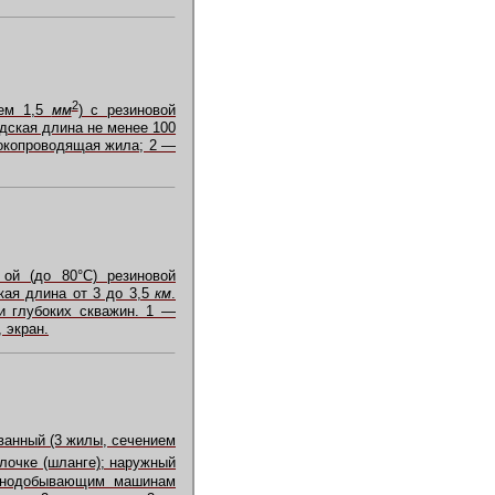
2
ием 1,5
мм
) с резиновой
одская длина не менее 100
токопроводящая жила; 2 —
ой (до 80°C) резиновой
кая длина от 3 до 3,5
км
.
ии глубоких скважин. 1 —
 экран.
ванный (3 жилы, сечением
олочке (шланге); наружный
орнодобывающим машинам