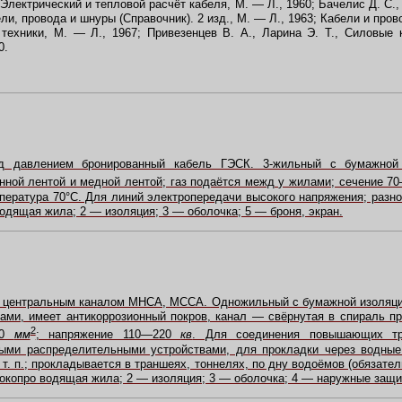
, Электрический и тепловой расчёт кабеля, М. — Л., 1960; Бачелис Д. С.
ли, провода и шнуры (Справочник). 2 изд., М. — Л., 1963; Кабели и пров
техники, М. — Л., 1967; Привезенцев В. А., Ларина Э. Т., Силовые 
0.
од давлением бронированный кабель ГЭСК. 3-жильный с бумажной 
ной лентой и медной лентой; газ подаётся межд у жилами; сечение 
пература 70°C. Для линий электропередачи высокого напряжения; разно
одящая жила; 2 — изоляция; 3 — оболочка; 5 — броня, экран.
 центральным каналом МНСА, МССА. Одножильный с бумажной изоляцие
ами, имеет антикоррозионный покров, канал — свёрнутая в спираль п
2
00
мм
; напряжение 110—220
кв
. Для соединения повышающих тр
тыми распределительными устройствами, для прокладки через водные
 т. п.; прокладывается в траншеях, тоннелях, по дну водоёмов (обязате
токопро водящая жила; 2 — изоляция; 3 — оболочка; 4 — наружные защ