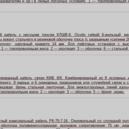
разователям и др.) в любых погодных условиях. 1 — токопроводящая
й кабель с несущим тросом КЛШВ-6. Особо гибкий 6-жильный, м
ы вокруг стального в резиновой оболочке троса (с разрывным усилием 
олочку; наружный диаметр 14
мм
. Для лифтовых установок с вы
 1 — токопроводящая жила; 2 — изоляция; 3 — оболочка; 6 — стальной 
ированный кабель связи КМБ 8/6. Комбинированный из 8 основных 
ённого, 8 парных и 6 одинарных проводников для служебной связи и 
инцовая, бронь стальная ленточная. Для междугородных линий даль
токопроводящая жила; 2 — изоляция; 3 — оболочка; 5 — броня, экран.
ный коаксиальный кабель РК-75-7-16. Одножильный со сплошной пол
 оболочка поливинилхлоридная; волновое сопротивление 75
ом
, ди