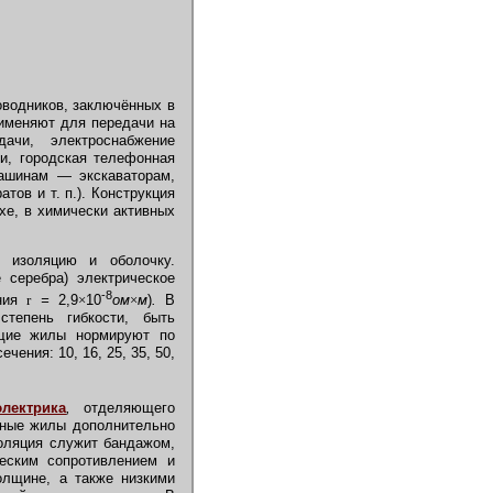
роводников, заключённых в
рименяют для передачи на
ачи, электроснабжение
и, городская телефонная
машинам — экскаваторам,
ов и т. п.). Конструкция
ухе, в химически активных
изоляцию и оболочку.
серебра) электрическое
‑8
ния
r
=
2,9
×
10
ом
×
м
)
.
В
тепень гибкости, быть
ящие жилы нормируют по
ения: 10, 16, 25, 35, 50,
электрика
,
отделяющего
нные жилы дополнительно
золяция служит бандажом,
еским сопротивлением и
олщине, а также низкими