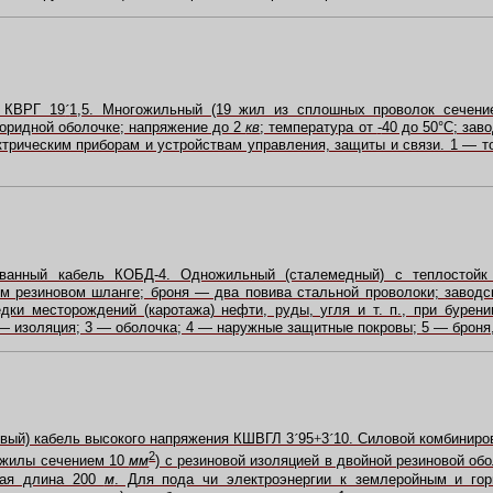
ь КВРГ 19
´
1,5. Многожильный (19 жил из сплошных проволок сечен
оридной оболочке; напряжение до 2
кв
; температура от
-
40 до 50°C; зав
ктрическим приборам и устройствам управления, защиты и связи. 1 — 
ванный кабель КОБД-4. Одножильный (сталемедный) с теплостойк 
м резиновом шланге; броня — два повива стальной проволоки; заводс
дки месторождений (каротажа) нефти, руды, угля и т. п., при бурен
— изоляция; 3 — оболочка; 4 — наружные защитные покровы; 5 — броня,
овый) кабель высокого напряжения КШВГЛ 3
´
95
+
3
´
10. Силовой комбиниро
2
 жилы сечением 10
мм
) с резиновой изоляцией в двойной резиновой об
кая длина 200
м
. Для пода чи электроэнергии к землеройным и г