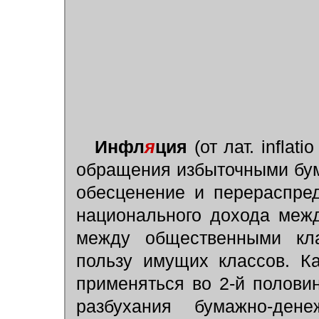
Инфл
я
ция
(от лат. inflat
обращения избыточными бу
обесценение и перераспре
национального дохода межд
между общественными кл
пользу имущих классов. К
применяться во 2-й полови
разбухания бумажно-ден