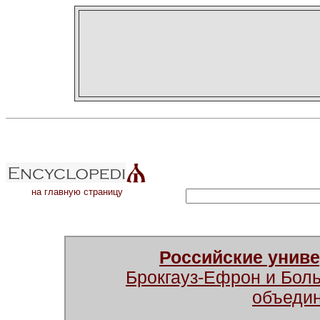
на главную страницу
Российские унив
Брокгауз-Ефрон и Бол
объеди