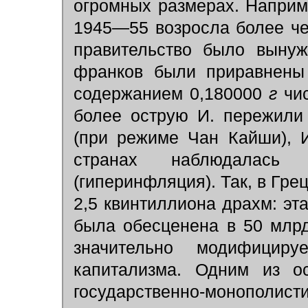
огромных размерах. Наприм
1945—55 возросла более че
правительство было вынуж
франков были приравнены
содержанием 0,180000
г
чис
более острую И. пережили
(при режиме Чан Кайши), 
странах наблюдалась 
(гиперинфляция). Так, в Гре
2,5 квинтиллиона драхм: э
была обесценена в 50 млрд
значительно модифициру
капитализма. Одним из ос
государственно-монополист