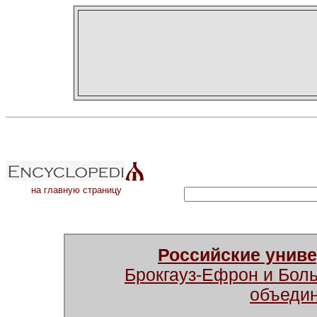
на главную страницу
Российские унив
Брокгауз-Ефрон и Бол
объеди