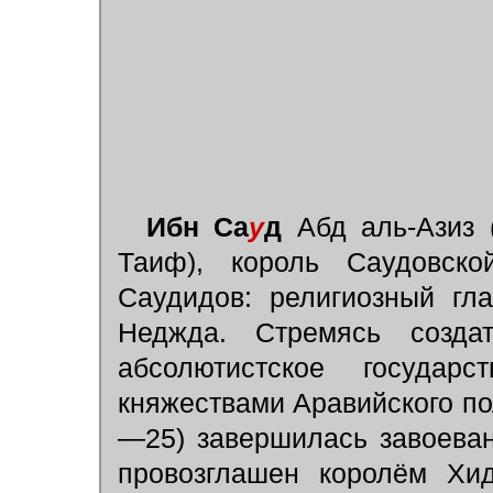
Ибн Са
у
д
Абд аль-Азиз (
Таиф), король Саудовск
Саудидов: религиозный г
Неджда. Стремясь создат
абсолютистское госуда
княжествами Аравийского по
—25) завершилась завоеван
провозглашен королём Хи