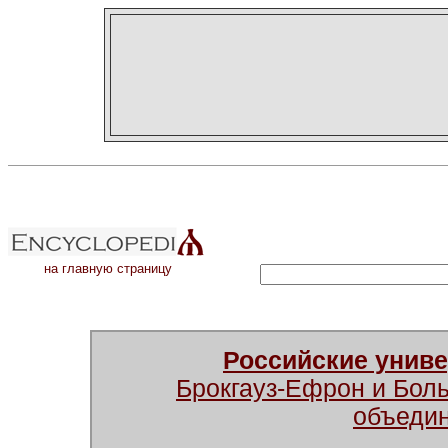
на главную страницу
Российские унив
Брокгауз-Ефрон и Бол
объеди