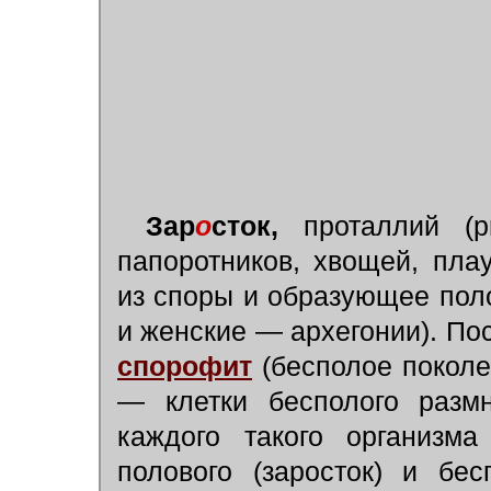
Зар
о
сток,
проталлий (pr
папоротников, хвощей, пла
из споры и образующее пол
и женские — архегонии). По
спорофит
(бесполое поколе
— клетки бесполого размн
каждого такого организма
полового (заросток) и бес