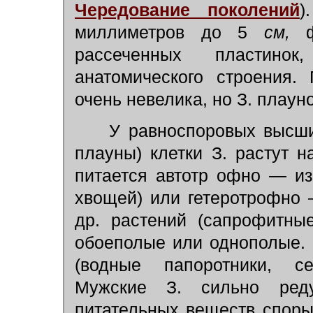
Чередование поколений
)
миллиметров до 5
см,
ф
рассеченных пластинок
анатомического строения.
очень невелика, но З. плаун
У равноспоровых высших
плауны) клетки З. растут н
питается автотр офно — из
хвощей) или гетеротрофно 
др. растений (сапрофитные
обоеполые или однополые.
(водные папоротники, се
Мужские З. сильно реду
питательных веществ споры