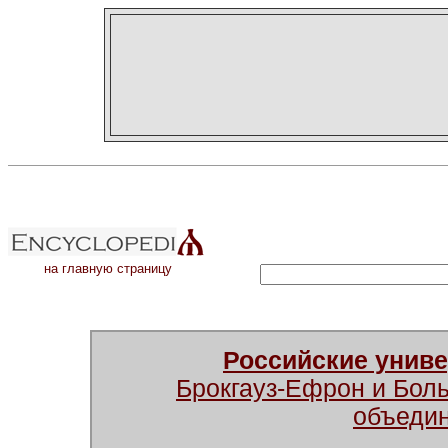
на главную страницу
Российские унив
Брокгауз-Ефрон и Бол
объеди