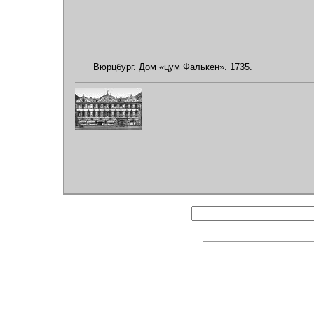
Вюрцбург. Дом «цум Фалькен». 1735.