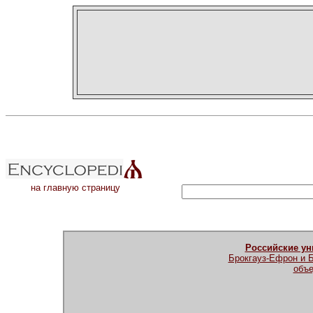
на главную страницу
Российские у
Брокгауз-Ефрон и 
объе