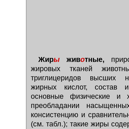
Жир
ы
жив
о
тные,
приро
жировых тканей животн
триглицеридов высших 
жирных кислот, состав и
основные физические и 
преобладании насыщенны
консистенцию и сравнитель
(см. табл.); такие жиры сод