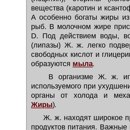
вещества (каротин и ксанто
А особенно богаты жиры и
рыб. В молочном жире прису
D. Под действием воды, в
(липазы) Ж. ж. легко подв
свободных кислот и глицери
образуются
мыла
.
В организме Ж. ж. иг
используемого при ухудшен
органы от холода и механ
Жиры
)
.
Ж. ж. находят широкое п
продуктов питания. Важные