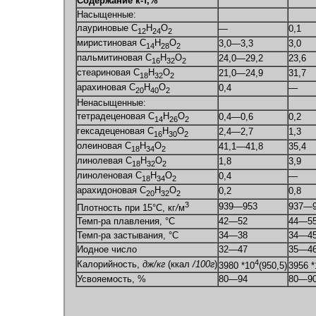
Содержание к-т,%
Насыщенные:
лауриновые С
Н
О
—
0,1
12
24
2
миристиновая С
Н
О
3,0—3,3
3,0
14
28
2
пальмитиновая С
Н
О
24,0—29,2
23,6
16
32
2
стеариновая С
Н
О
21,0—24,9
31,7
18
32
2
арахиновая С
Н
О
0,4
—
20
40
2
Ненасыщенные:
тетрадеценовая С
Н
О
0,4—0,6
0,2
14
26
2
гексадеценовая С
Н
О
2,4—2,7
1,3
16
30
2
олеиновая С
Н
О
41,1—41,8
35,4
18
34
2
линолевая С
Н
О
1,8
3,9
18
32
2
линоленовая С
Н
О
0,4
—
18
34
2
арахидоновая С
Н
О
0,2
0,8
20
32
2
3
939—953
937—9
Плотность при 15°С, кг
/
м
Темп-ра плавления, °С
42—52
44—5
Темп-ра застывания, °С
34—38
34—4
Иодное число
32—47
35—4
4
Калорийность,
дж/кг
(ккал
/100г
)
3980 *10
(950,5)
3956 *
Усвояемость, %
80—94
80—9