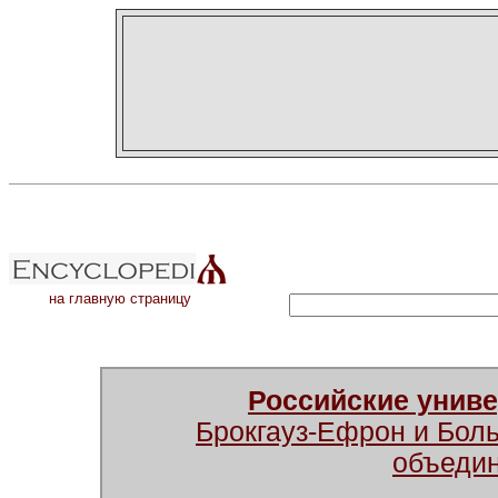
на главную страницу
Российские унив
Брокгауз-Ефрон и Бол
объеди