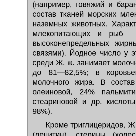
(например, говяжий и бара
состав тканей морских мле
наземных животных. Харак
млекопитающих и рыб —
высоконепредельных жирн
связями). Йодное число у 
среди Ж. ж. занимает молоч
до 81—82,5%; в коровье
молочного жира. В соста
олеиновой, 24% пальмит
стеариновой и др. кислот
98%).
Кроме триглицеридов, Ж.
(лецитин), стерины (хол