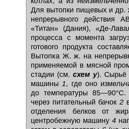
котлах, а из неизмельчённ
Для вытопки пищевых и др.
непрерывного действия АВ
«Титан» (Дания), «Де-Лав
процесса с момента загру
готового продукта состав
Вытопка Ж. ж. на непрерыв
применяемой в мясной про
стадии (см.
схем у
). Сырьё
машины
1
, где оно измель
до температуры 85—90°С. 
через питательный бачок
2
в
отделения белков от жи
центробежную машину
4
нап