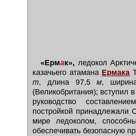
«Ерм
а
к»,
ледокол Арктиче
казачьего атамана
Ермака
Т
т
, длина 97,5
м
, ширин
(Великобритания); вступил в
руководство составлени
постройкой принадлежали 
мире ледоколом, способн
обеспечивать безопасную пр