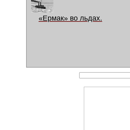
«Ермак» во льдах.