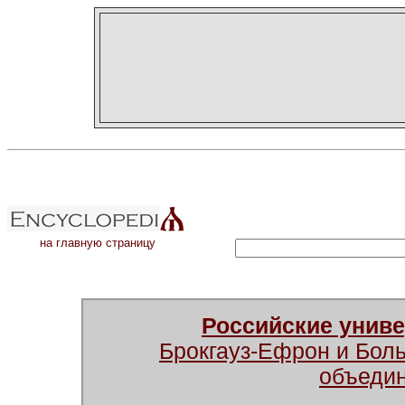
на главную страницу
Российские унив
Брокгауз-Ефрон и Бол
объеди