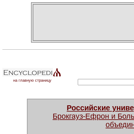
на главную страницу
Российские унив
Брокгауз-Ефрон и Бол
объеди