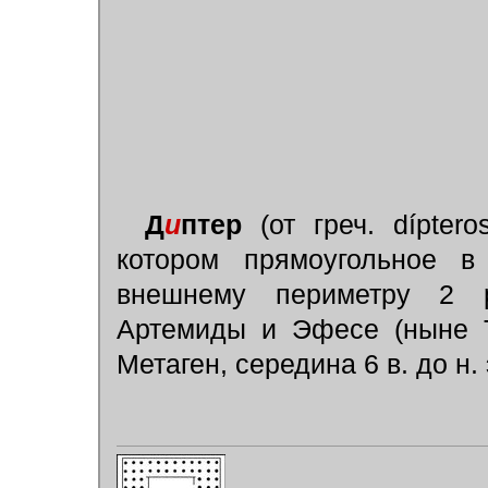
Д
и
птер
(от греч. d
í
ptero
котором прямоугольное 
внешнему периметру 2 
Артемиды и Эфесе (ныне Т
Метаген, середина 6 в. до н. э