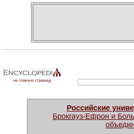
на главную страницу
Российские унив
Брокгауз-Ефрон и Бол
объеди