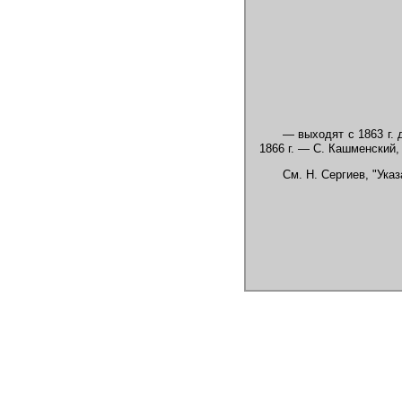
— выходят с 1863 г. 
1866 г. — С. Кашменский,
См. Н. Сергиев, "Указ