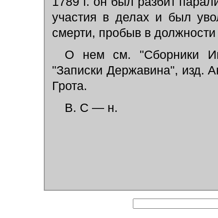
1789 г. он был разбит парал
участия в делах и был увол
смерти, пробыв в должности 
О нем см. "Сборники Им
"Записки Державина", изд. А
Грота.
В. С — н.