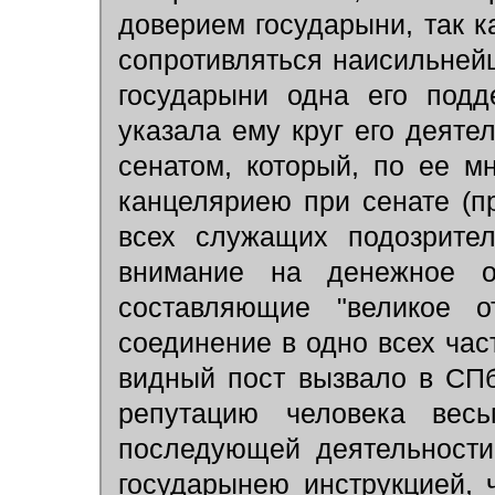
доверием государыни, так к
сопротивляться наисильней
государыни одна его подд
указала ему круг его деяте
сенатом, который, по ее м
канцеляриею при сенате (п
всех служащих подозрител
внимание на денежное о
составляющие "великое о
соединениe в одно всех час
видный пост вызвало в СПб
репутацию человека весь
последующей деятельности
государынею инструкцией,