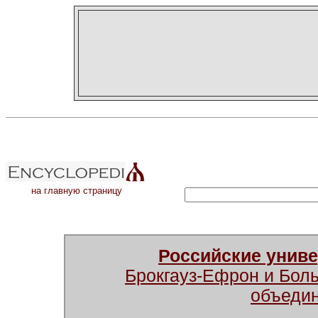
на главную страницу
Российские унив
Брокгауз-Ефрон и Бол
объеди